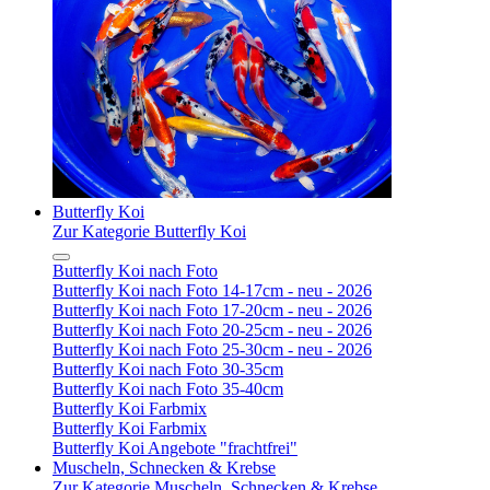
Butterfly Koi
Zur Kategorie Butterfly Koi
Butterfly Koi nach Foto
Butterfly Koi nach Foto 14-17cm - neu - 2026
Butterfly Koi nach Foto 17-20cm - neu - 2026
Butterfly Koi nach Foto 20-25cm - neu - 2026
Butterfly Koi nach Foto 25-30cm - neu - 2026
Butterfly Koi nach Foto 30-35cm
Butterfly Koi nach Foto 35-40cm
Butterfly Koi Farbmix
Butterfly Koi Farbmix
Butterfly Koi Angebote "frachtfrei"
Muscheln, Schnecken & Krebse
Zur Kategorie Muscheln, Schnecken & Krebse