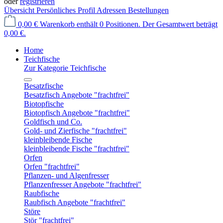
oder
registrieren
Übersicht
Persönliches Profil
Adressen
Bestellungen
0,00 €
Warenkorb enthält 0 Positionen. Der Gesamtwert beträgt
0,00 €.
Home
Teichfische
Zur Kategorie Teichfische
Besatzfische
Besatzfisch Angebote "frachtfrei"
Biotopfische
Biotopfisch Angebote "frachtfrei"
Goldfisch und Co.
Gold- und Zierfische "frachtfrei"
kleinbleibende Fische
kleinbleibende Fische "frachtfrei"
Orfen
Orfen "frachtfrei"
Pflanzen- und Algenfresser
Pflanzenfresser Angebote "frachtfrei"
Raubfische
Raubfisch Angebote "frachtfrei"
Störe
Stör "frachtfrei"