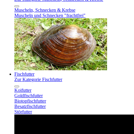
Muscheln, Schnecken & Krebse
Muscheln und Schnecken "frachtfrei"
Fischfutter
Zur Kategorie Fischfutter
Koifutter
Goldfischfutter
Biotopfischfutter
Besatzfischfutter
Störfutter