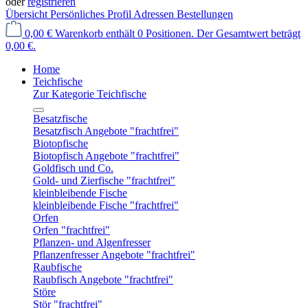
oder
registrieren
Übersicht
Persönliches Profil
Adressen
Bestellungen
0,00 €
Warenkorb enthält 0 Positionen. Der Gesamtwert beträgt
0,00 €.
Home
Teichfische
Zur Kategorie Teichfische
Besatzfische
Besatzfisch Angebote "frachtfrei"
Biotopfische
Biotopfisch Angebote "frachtfrei"
Goldfisch und Co.
Gold- und Zierfische "frachtfrei"
kleinbleibende Fische
kleinbleibende Fische "frachtfrei"
Orfen
Orfen "frachtfrei"
Pflanzen- und Algenfresser
Pflanzenfresser Angebote "frachtfrei"
Raubfische
Raubfisch Angebote "frachtfrei"
Störe
Stör "frachtfrei"