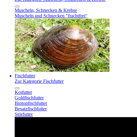
Muscheln, Schnecken & Krebse
Muscheln und Schnecken "frachtfrei"
Fischfutter
Zur Kategorie Fischfutter
Koifutter
Goldfischfutter
Biotopfischfutter
Besatzfischfutter
Störfutter