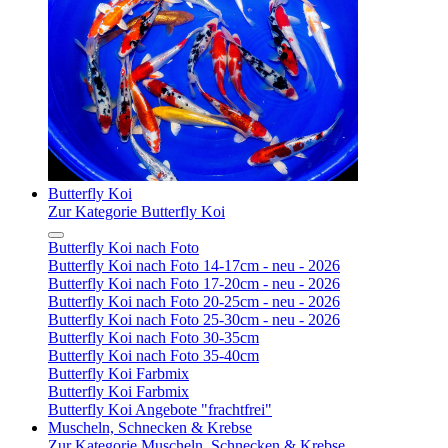
Butterfly Koi
Zur Kategorie Butterfly Koi
Butterfly Koi nach Foto
Butterfly Koi nach Foto 14-17cm - neu - 2026
Butterfly Koi nach Foto 17-20cm - neu - 2026
Butterfly Koi nach Foto 20-25cm - neu - 2026
Butterfly Koi nach Foto 25-30cm - neu - 2026
Butterfly Koi nach Foto 30-35cm
Butterfly Koi nach Foto 35-40cm
Butterfly Koi Farbmix
Butterfly Koi Farbmix
Butterfly Koi Angebote "frachtfrei"
Muscheln, Schnecken & Krebse
Zur Kategorie Muscheln, Schnecken & Krebse