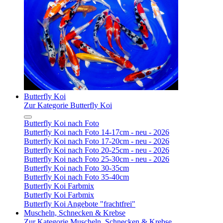
Butterfly Koi
Zur Kategorie Butterfly Koi
Butterfly Koi nach Foto
Butterfly Koi nach Foto 14-17cm - neu - 2026
Butterfly Koi nach Foto 17-20cm - neu - 2026
Butterfly Koi nach Foto 20-25cm - neu - 2026
Butterfly Koi nach Foto 25-30cm - neu - 2026
Butterfly Koi nach Foto 30-35cm
Butterfly Koi nach Foto 35-40cm
Butterfly Koi Farbmix
Butterfly Koi Farbmix
Butterfly Koi Angebote "frachtfrei"
Muscheln, Schnecken & Krebse
Zur Kategorie Muscheln, Schnecken & Krebse