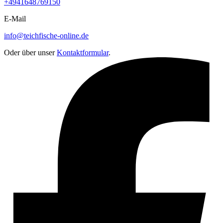
+4941648769150
E-Mail
info@teichfische-online.de
Oder über unser
Kontaktformular
.