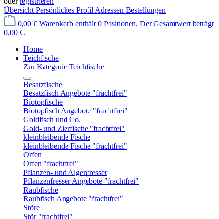
oder
registrieren
Übersicht
Persönliches Profil
Adressen
Bestellungen
0,00 €
Warenkorb enthält 0 Positionen. Der Gesamtwert beträgt
0,00 €.
Home
Teichfische
Zur Kategorie Teichfische
Besatzfische
Besatzfisch Angebote "frachtfrei"
Biotopfische
Biotopfisch Angebote "frachtfrei"
Goldfisch und Co.
Gold- und Zierfische "frachtfrei"
kleinbleibende Fische
kleinbleibende Fische "frachtfrei"
Orfen
Orfen "frachtfrei"
Pflanzen- und Algenfresser
Pflanzenfresser Angebote "frachtfrei"
Raubfische
Raubfisch Angebote "frachtfrei"
Störe
Stör "frachtfrei"