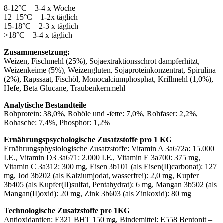
8-12°C – 3-4 x Woche
12–15°C – 1-2x täglich
15-18°C – 2-3 x täglich
>18°C – 3-4 x täglich
Zusammensetzung:
Weizen, Fischmehl (25%), Sojaextraktionsschrot dampferhitzt,
Weizenkeime (5%), Weizengluten, Sojaproteinkonzentrat, Spirulina
(2%), Rapssaat, Fischöl, Monocalciumphosphat, Krillmehl (1,0%),
Hefe, Beta Glucane, Traubenkernmehl
Analytische Bestandteile
Rohprotein: 38,0%, Rohöle und -fette: 7,0%, Rohfaser: 2,2%,
Rohasche: 7,4%, Phosphor: 1,2%
Ernährungspsychologische Zusatzstoffe pro 1 KG
Ernährungsphysiologische Zusatzstoffe: Vitamin A 3a672a: 15.000
I.E., Vitamin D3 3a671: 2.000 I.E., Vitamin E 3a700: 375 mg,
Vitamin C 3a312: 300 mg, Eisen 3b101 (als Eisen(II)carbonat): 127
mg, Jod 3b202 (als Kalziumjodat, wasserfrei): 2,0 mg, Kupfer
3b405 (als Kupfer(II)sulfat, Pentahydrat): 6 mg, Mangan 3b502 (als
Mangan(II)oxid): 20 mg, Zink 3b603 (als Zinkoxid): 80 mg
Technologische Zusatzstoffe pro 1KG
Antioxidantien: E321 BHT 150 mg, Bindemittel: E558 Bentonit –