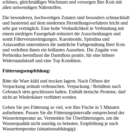
schönes, gleichmäßiges Wachstum und versorgen Ihre Kois mit
allen notwendigen Nährstoffen.
Die besonderen, hochwertigen Zutaten sind besonders schmackhaft
und basierend auf dem modernen Herstellungsverfahren leicht und
sehr gut verträglich. Eine hohe Verdaulichkeit in Verbindung mit
einem niedrigen Fasergehalt reduziert die Ausscheidungen und
somit Filterverunreinigungen. Karotinoide, Spirulina und
Astaxanthin unterstützen die natürliche Farbgestaltung Ihrer Kois
und verleihen ihnen ein brillantes Aussehen. Die Zugabe von
Prebiotika beeinflusst die Darmflora positiv, für eine höhere
Widerstandskraft und eine Top Kondition.
Fütterungsempfehlung:
Bitte die Ware kühl und trocken lagern. Nach Öffnen der
Verpackung zeitnah verbrauchen. Verpackung / Behältnis nach
Gebrauch stets geschlossen halten. Enthält tierische Proteine, darf
nicht an Wiederkäuer verfüttert werden.
Geben Sie pro Fütterung so viel, wie Ihre Fische in 5 Minuten
aufnehmen. Passen Sie die Fütterungsintervalle entsprechend der
Wassertemperatur an. Vermeiden Sie Überfütterungen, um die
Wasserqualität nicht unnötig zu belasten. Empfehlung je nach
Wassertemperatur (situationsabhängig):