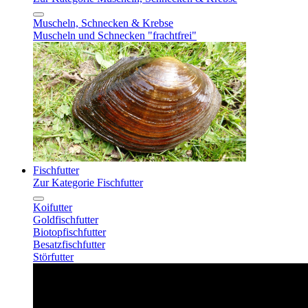
Muscheln, Schnecken & Krebse
Muscheln und Schnecken "frachtfrei"
Fischfutter
Zur Kategorie Fischfutter
Koifutter
Goldfischfutter
Biotopfischfutter
Besatzfischfutter
Störfutter