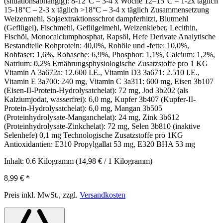
(situationsabhängig): 8-12°C – 3-4 x Woche 12–15°C – 1-2x täglich
15-18°C – 2-3 x täglich >18°C – 3-4 x täglich Zusammensetzung
Weizenmehl, Sojaextraktionsschrot dampferhitzt, Blutmehl
(Geflügel), Fischmehl, Geflügelmehl, Weizenkleber, Lecithin,
Fischöl, Monocalciumphosphat, Rapsöl, Hefe Derivate Analytische
Bestandteile Rohprotein: 40,0%, Rohöle und -fette: 10,0%,
Rohfaser: 1,6%, Rohasche: 6,9%, Phosphor: 1,1%, Calcium: 1,2%,
Natrium: 0,2% Ernährungsphysiologische Zusatzstoffe pro 1 KG
Vitamin A 3a672a: 12.600 I.E., Vitamin D3 3a671: 2.510 I.E.,
Vitamin E 3a700: 240 mg, Vitamin C 3a311: 600 mg, Eisen 3b107
(Eisen-II-Protein-Hydrolysatchelat): 72 mg, Jod 3b202 (als
Kalziumjodat, wasserfrei): 6,0 mg, Kupfer 3b407 (Kupfer-II-
Protein-Hydrolysatchelat): 6,0 mg, Mangan 3b505
(Proteinhydrolysate-Manganchelat): 24 mg, Zink 3b612
(Proteinhydrolysate-Zinkchelat): 72 mg, Selen 3b810 (inaktive
Selenhefe) 0,1 mg Technologische Zusatzstoffe pro 1KG
Antioxidantien: E310 Propylgallat 53 mg, E320 BHA 53 mg
Inhalt:
0.6 Kilogramm
(14,98 € / 1 Kilogramm)
8,99 €
*
Preis inkl. MwSt., zzgl.
Versandkosten