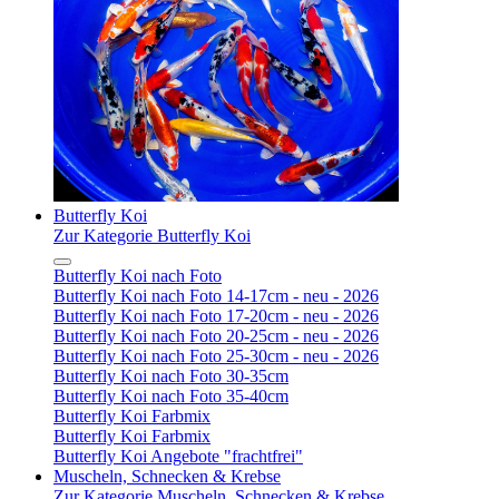
Butterfly Koi
Zur Kategorie Butterfly Koi
Butterfly Koi nach Foto
Butterfly Koi nach Foto 14-17cm - neu - 2026
Butterfly Koi nach Foto 17-20cm - neu - 2026
Butterfly Koi nach Foto 20-25cm - neu - 2026
Butterfly Koi nach Foto 25-30cm - neu - 2026
Butterfly Koi nach Foto 30-35cm
Butterfly Koi nach Foto 35-40cm
Butterfly Koi Farbmix
Butterfly Koi Farbmix
Butterfly Koi Angebote "frachtfrei"
Muscheln, Schnecken & Krebse
Zur Kategorie Muscheln, Schnecken & Krebse