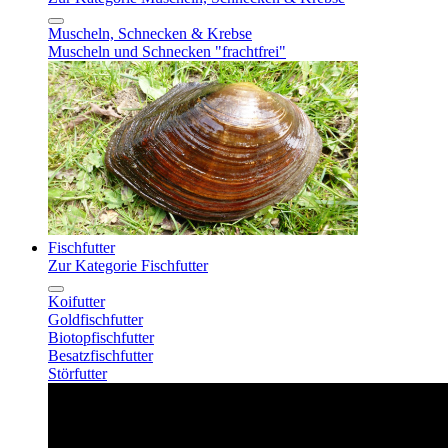
Muscheln, Schnecken & Krebse
Muscheln und Schnecken "frachtfrei"
Fischfutter
Zur Kategorie Fischfutter
Koifutter
Goldfischfutter
Biotopfischfutter
Besatzfischfutter
Störfutter