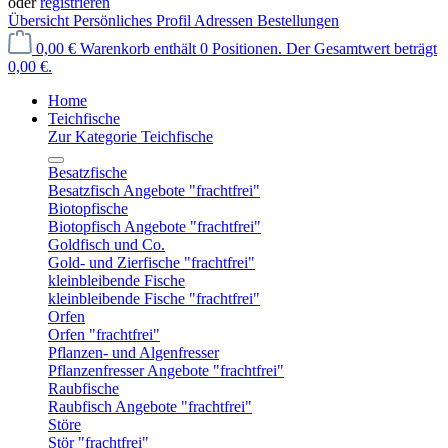
oder
registrieren
Übersicht
Persönliches Profil
Adressen
Bestellungen
0,00 €
Warenkorb enthält 0 Positionen. Der Gesamtwert beträgt
0,00 €.
Home
Teichfische
Zur Kategorie Teichfische
Besatzfische
Besatzfisch Angebote "frachtfrei"
Biotopfische
Biotopfisch Angebote "frachtfrei"
Goldfisch und Co.
Gold- und Zierfische "frachtfrei"
kleinbleibende Fische
kleinbleibende Fische "frachtfrei"
Orfen
Orfen "frachtfrei"
Pflanzen- und Algenfresser
Pflanzenfresser Angebote "frachtfrei"
Raubfische
Raubfisch Angebote "frachtfrei"
Störe
Stör "frachtfrei"