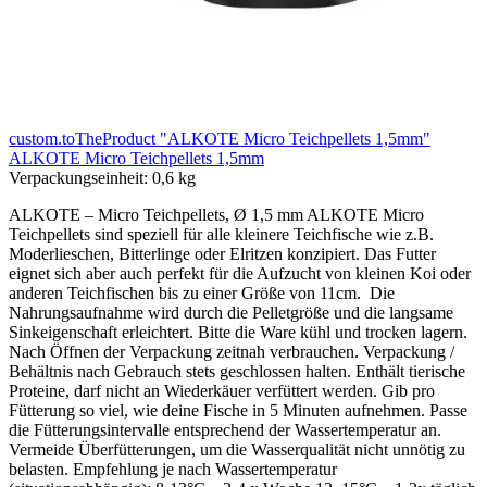
custom.toTheProduct "ALKOTE Micro Teichpellets 1,5mm"
ALKOTE Micro Teichpellets 1,5mm
Verpackungseinheit:
0,6 kg
ALKOTE – Micro Teichpellets, Ø 1,5 mm ALKOTE Micro
Teichpellets sind speziell für alle kleinere Teichfische wie z.B.
Moderlieschen, Bitterlinge oder Elritzen konzipiert. Das Futter
eignet sich aber auch perfekt für die Aufzucht von kleinen Koi oder
anderen Teichfischen bis zu einer Größe von 11cm. Die
Nahrungsaufnahme wird durch die Pelletgröße und die langsame
Sinkeigenschaft erleichtert. Bitte die Ware kühl und trocken lagern.
Nach Öffnen der Verpackung zeitnah verbrauchen. Verpackung /
Behältnis nach Gebrauch stets geschlossen halten. Enthält tierische
Proteine, darf nicht an Wiederkäuer verfüttert werden. Gib pro
Fütterung so viel, wie deine Fische in 5 Minuten aufnehmen. Passe
die Fütterungsintervalle entsprechend der Wassertemperatur an.
Vermeide Überfütterungen, um die Wasserqualität nicht unnötig zu
belasten. Empfehlung je nach Wassertemperatur