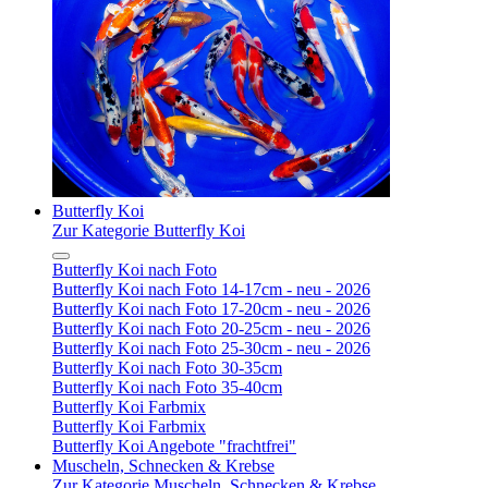
Butterfly Koi
Zur Kategorie Butterfly Koi
Butterfly Koi nach Foto
Butterfly Koi nach Foto 14-17cm - neu - 2026
Butterfly Koi nach Foto 17-20cm - neu - 2026
Butterfly Koi nach Foto 20-25cm - neu - 2026
Butterfly Koi nach Foto 25-30cm - neu - 2026
Butterfly Koi nach Foto 30-35cm
Butterfly Koi nach Foto 35-40cm
Butterfly Koi Farbmix
Butterfly Koi Farbmix
Butterfly Koi Angebote "frachtfrei"
Muscheln, Schnecken & Krebse
Zur Kategorie Muscheln, Schnecken & Krebse