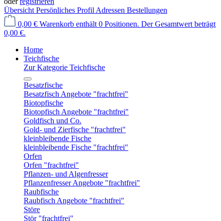
oder
registrieren
Übersicht
Persönliches Profil
Adressen
Bestellungen
0,00 €
Warenkorb enthält 0 Positionen. Der Gesamtwert beträgt
0,00 €.
Home
Teichfische
Zur Kategorie Teichfische
Besatzfische
Besatzfisch Angebote "frachtfrei"
Biotopfische
Biotopfisch Angebote "frachtfrei"
Goldfisch und Co.
Gold- und Zierfische "frachtfrei"
kleinbleibende Fische
kleinbleibende Fische "frachtfrei"
Orfen
Orfen "frachtfrei"
Pflanzen- und Algenfresser
Pflanzenfresser Angebote "frachtfrei"
Raubfische
Raubfisch Angebote "frachtfrei"
Störe
Stör "frachtfrei"