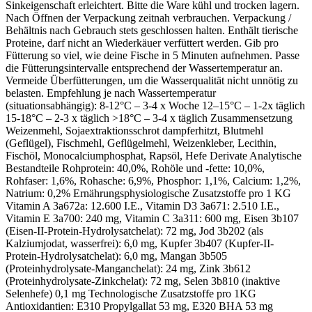
Sinkeigenschaft erleichtert. Bitte die Ware kühl und trocken lagern.
Nach Öffnen der Verpackung zeitnah verbrauchen. Verpackung /
Behältnis nach Gebrauch stets geschlossen halten. Enthält tierische
Proteine, darf nicht an Wiederkäuer verfüttert werden. Gib pro
Fütterung so viel, wie deine Fische in 5 Minuten aufnehmen. Passe
die Fütterungsintervalle entsprechend der Wassertemperatur an.
Vermeide Überfütterungen, um die Wasserqualität nicht unnötig zu
belasten. Empfehlung je nach Wassertemperatur
(situationsabhängig): 8-12°C – 3-4 x Woche 12–15°C – 1-2x täglich
15-18°C – 2-3 x täglich >18°C – 3-4 x täglich Zusammensetzung
Weizenmehl, Sojaextraktionsschrot dampferhitzt, Blutmehl
(Geflügel), Fischmehl, Geflügelmehl, Weizenkleber, Lecithin,
Fischöl, Monocalciumphosphat, Rapsöl, Hefe Derivate Analytische
Bestandteile Rohprotein: 40,0%, Rohöle und -fette: 10,0%,
Rohfaser: 1,6%, Rohasche: 6,9%, Phosphor: 1,1%, Calcium: 1,2%,
Natrium: 0,2% Ernährungsphysiologische Zusatzstoffe pro 1 KG
Vitamin A 3a672a: 12.600 I.E., Vitamin D3 3a671: 2.510 I.E.,
Vitamin E 3a700: 240 mg, Vitamin C 3a311: 600 mg, Eisen 3b107
(Eisen-II-Protein-Hydrolysatchelat): 72 mg, Jod 3b202 (als
Kalziumjodat, wasserfrei): 6,0 mg, Kupfer 3b407 (Kupfer-II-
Protein-Hydrolysatchelat): 6,0 mg, Mangan 3b505
(Proteinhydrolysate-Manganchelat): 24 mg, Zink 3b612
(Proteinhydrolysate-Zinkchelat): 72 mg, Selen 3b810 (inaktive
Selenhefe) 0,1 mg Technologische Zusatzstoffe pro 1KG
Antioxidantien: E310 Propylgallat 53 mg, E320 BHA 53 mg