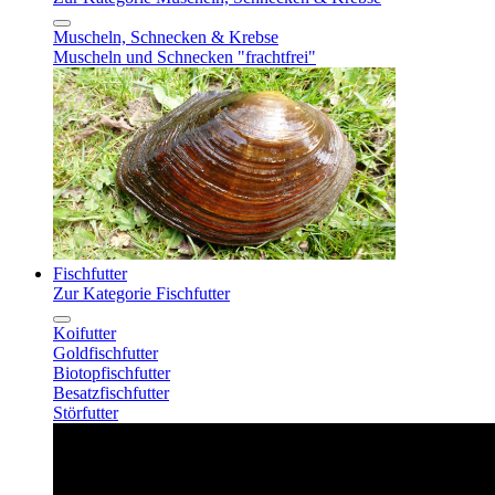
Muscheln, Schnecken & Krebse
Muscheln und Schnecken "frachtfrei"
Fischfutter
Zur Kategorie Fischfutter
Koifutter
Goldfischfutter
Biotopfischfutter
Besatzfischfutter
Störfutter