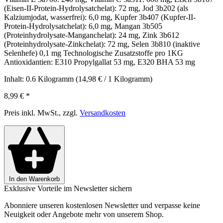
(Eisen-II-Protein-Hydrolysatchelat): 72 mg, Jod 3b202 (als
Kalziumjodat, wasserfrei): 6,0 mg, Kupfer 3b407 (Kupfer-II-
Protein-Hydrolysatchelat): 6,0 mg, Mangan 3b505
(Proteinhydrolysate-Manganchelat): 24 mg, Zink 3b612
(Proteinhydrolysate-Zinkchelat): 72 mg, Selen 3b810 (inaktive
Selenhefe) 0,1 mg Technologische Zusatzstoffe pro 1KG
Antioxidantien: E310 Propylgallat 53 mg, E320 BHA 53 mg
Inhalt:
0.6 Kilogramm
(14,98 € / 1 Kilogramm)
8,99 €
*
Preis inkl. MwSt., zzgl.
Versandkosten
In den Warenkorb
Exklusive Vorteile im Newsletter sichern
Abonniere unseren kostenlosen Newsletter und verpasse keine
Neuigkeit oder Angebote mehr von unserem Shop.