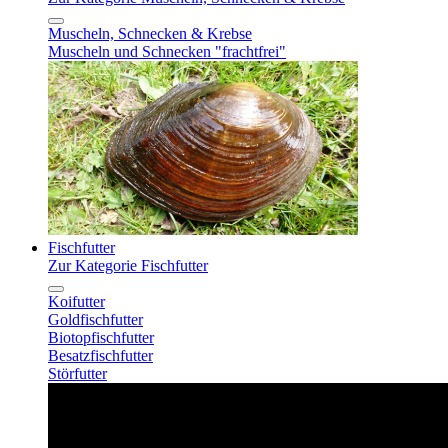
Muscheln, Schnecken & Krebse
Muscheln und Schnecken "frachtfrei"
Fischfutter
Zur Kategorie Fischfutter
Koifutter
Goldfischfutter
Biotopfischfutter
Besatzfischfutter
Störfutter