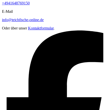
+4941648769150
E-Mail
info@teichfische-online.de
Oder über unser
Kontaktformular
.