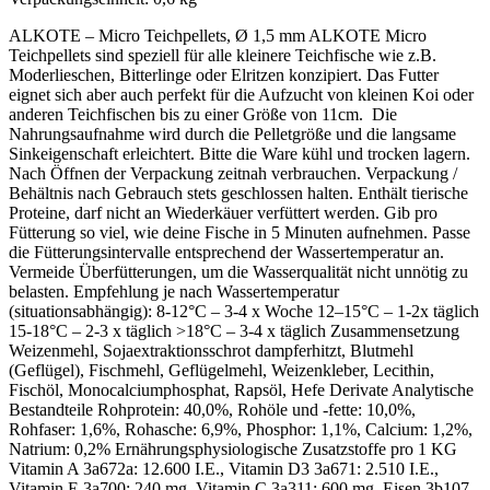
ALKOTE – Micro Teichpellets, Ø 1,5 mm ALKOTE Micro
Teichpellets sind speziell für alle kleinere Teichfische wie z.B.
Moderlieschen, Bitterlinge oder Elritzen konzipiert. Das Futter
eignet sich aber auch perfekt für die Aufzucht von kleinen Koi oder
anderen Teichfischen bis zu einer Größe von 11cm. Die
Nahrungsaufnahme wird durch die Pelletgröße und die langsame
Sinkeigenschaft erleichtert. Bitte die Ware kühl und trocken lagern.
Nach Öffnen der Verpackung zeitnah verbrauchen. Verpackung /
Behältnis nach Gebrauch stets geschlossen halten. Enthält tierische
Proteine, darf nicht an Wiederkäuer verfüttert werden. Gib pro
Fütterung so viel, wie deine Fische in 5 Minuten aufnehmen. Passe
die Fütterungsintervalle entsprechend der Wassertemperatur an.
Vermeide Überfütterungen, um die Wasserqualität nicht unnötig zu
belasten. Empfehlung je nach Wassertemperatur
(situationsabhängig): 8-12°C – 3-4 x Woche 12–15°C – 1-2x täglich
15-18°C – 2-3 x täglich >18°C – 3-4 x täglich Zusammensetzung
Weizenmehl, Sojaextraktionsschrot dampferhitzt, Blutmehl
(Geflügel), Fischmehl, Geflügelmehl, Weizenkleber, Lecithin,
Fischöl, Monocalciumphosphat, Rapsöl, Hefe Derivate Analytische
Bestandteile Rohprotein: 40,0%, Rohöle und -fette: 10,0%,
Rohfaser: 1,6%, Rohasche: 6,9%, Phosphor: 1,1%, Calcium: 1,2%,
Natrium: 0,2% Ernährungsphysiologische Zusatzstoffe pro 1 KG
Vitamin A 3a672a: 12.600 I.E., Vitamin D3 3a671: 2.510 I.E.,
Vitamin E 3a700: 240 mg, Vitamin C 3a311: 600 mg, Eisen 3b107