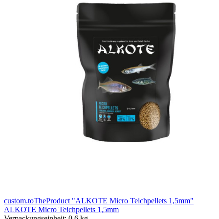
custom.toTheProduct "ALKOTE Micro Teichpellets 1,5mm"
ALKOTE Micro Teichpellets 1,5mm
Verpackungseinheit:
0,6 kg