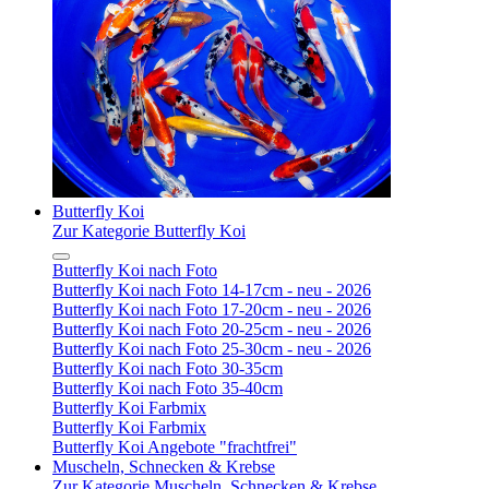
Butterfly Koi
Zur Kategorie Butterfly Koi
Butterfly Koi nach Foto
Butterfly Koi nach Foto 14-17cm - neu - 2026
Butterfly Koi nach Foto 17-20cm - neu - 2026
Butterfly Koi nach Foto 20-25cm - neu - 2026
Butterfly Koi nach Foto 25-30cm - neu - 2026
Butterfly Koi nach Foto 30-35cm
Butterfly Koi nach Foto 35-40cm
Butterfly Koi Farbmix
Butterfly Koi Farbmix
Butterfly Koi Angebote "frachtfrei"
Muscheln, Schnecken & Krebse
Zur Kategorie Muscheln, Schnecken & Krebse