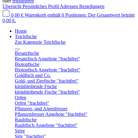
oder
registrieren
Übersicht
Persönliches Profil
Adressen
Bestellungen
0,00 €
Warenkorb enthält 0 Positionen. Der Gesamtwert beträgt
0,00 €.
Home
Teichfische
Zur Kategorie Teichfische
Besatzfische
Besatzfisch Angebote "frachtfrei"
Biotopfische
Biotopfisch Angebote "frachtfrei"
Goldfisch und Co.
Gold- und Zierfische "frachtfrei"
kleinbleibende Fische
kleinbleibende Fische "frachtfrei"
Orfen
Orfen "frachtfrei"
Pflanzen- und Algenfresser
Pflanzenfresser Angebote "frachtfrei"
Raubfische
Raubfisch Angebote "frachtfrei"
Störe
Stör "frachtfrei"