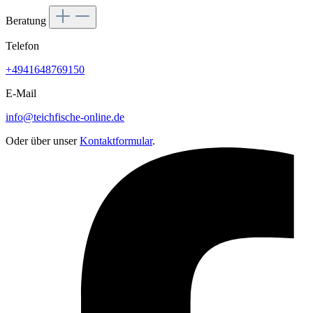
Beratung
Telefon
+4941648769150
E-Mail
info@teichfische-online.de
Oder über unser
Kontaktformular
.