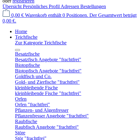
oder
registrieren
Übersicht
Persönliches Profil
Adressen
Bestellungen
0,00 €
Warenkorb enthält 0 Positionen. Der Gesamtwert beträgt
0,00 €.
Home
Teichfische
Zur Kategorie Teichfische
Besatzfische
Besatzfisch Angebote "frachtfrei"
Biotopfische
Biotopfisch Angebote "frachtfrei"
Goldfisch und Co.
Gold- und Zierfische "frachtfrei"
kleinbleibende Fische
kleinbleibende Fische "frachtfrei"
Orfen
Orfen "frachtfrei"
Pflanzen- und Algenfresser
Pflanzenfresser Angebote "frachtfrei"
Raubfische
Raubfisch Angebote "frachtfrei"
Störe
Stör "frachtfrei"