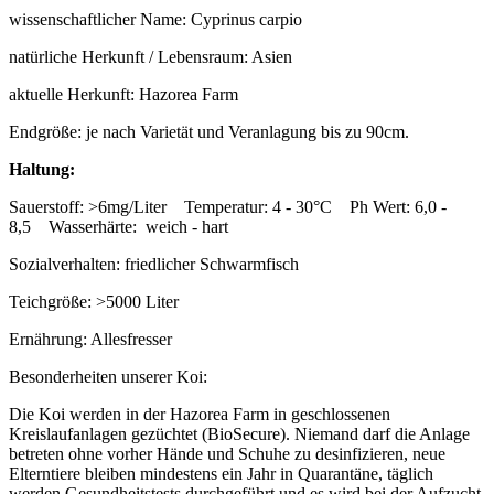
wissenschaftlicher Name: Cyprinus carpio
natürliche Herkunft / Lebensraum: Asien
aktuelle Herkunft: Hazorea Farm
Endgröße: je nach Varietät und Veranlagung bis zu 90cm.
Haltung:
Sauerstoff: >6mg/Liter Temperatur: 4 - 30°C Ph Wert: 6,0 -
8,5 Wasserhärte: weich - hart
Sozialverhalten: friedlicher Schwarmfisch
Teichgröße: >5000 Liter
Ernährung: Allesfresser
Besonderheiten unserer Koi:
Die Koi werden in der Hazorea Farm in geschlossenen
Kreislaufanlagen gezüchtet (BioSecure). Niemand darf die Anlage
betreten ohne vorher Hände und Schuhe zu desinfizieren, neue
Elterntiere bleiben mindestens ein Jahr in Quarantäne, täglich
werden Gesundheitstests durchgeführt und es wird bei der Aufzucht