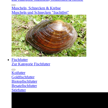
Muscheln, Schnecken & Krebse
Muscheln und Schnecken "frachtfrei"
Fischfutter
Zur Kategorie Fischfutter
Koifutter
Goldfischfutter
Biotopfischfutter
Besatzfischfutter
Störfutter