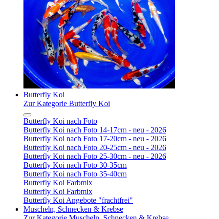
Butterfly Koi
Zur Kategorie Butterfly Koi
Butterfly Koi nach Foto
Butterfly Koi nach Foto 14-17cm - neu - 2026
Butterfly Koi nach Foto 17-20cm - neu - 2026
Butterfly Koi nach Foto 20-25cm - neu - 2026
Butterfly Koi nach Foto 25-30cm - neu - 2026
Butterfly Koi nach Foto 30-35cm
Butterfly Koi nach Foto 35-40cm
Butterfly Koi Farbmix
Butterfly Koi Farbmix
Butterfly Koi Angebote "frachtfrei"
Muscheln, Schnecken & Krebse
Zur Kategorie Muscheln, Schnecken & Krebse