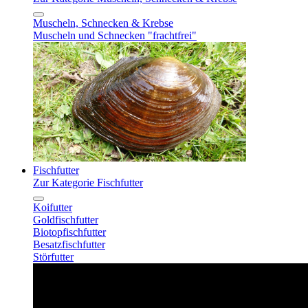
Muscheln, Schnecken & Krebse
Muscheln und Schnecken "frachtfrei"
Fischfutter
Zur Kategorie Fischfutter
Koifutter
Goldfischfutter
Biotopfischfutter
Besatzfischfutter
Störfutter