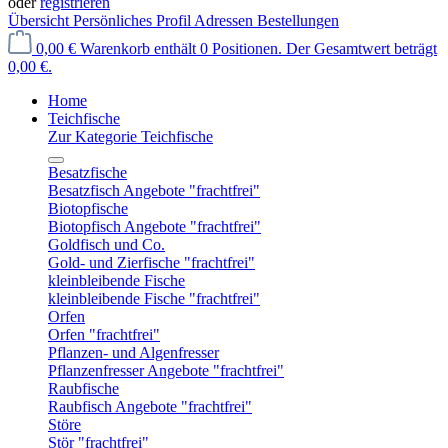
oder
registrieren
Übersicht
Persönliches Profil
Adressen
Bestellungen
0,00 €
Warenkorb enthält 0 Positionen. Der Gesamtwert beträgt
0,00 €.
Home
Teichfische
Zur Kategorie Teichfische
Besatzfische
Besatzfisch Angebote "frachtfrei"
Biotopfische
Biotopfisch Angebote "frachtfrei"
Goldfisch und Co.
Gold- und Zierfische "frachtfrei"
kleinbleibende Fische
kleinbleibende Fische "frachtfrei"
Orfen
Orfen "frachtfrei"
Pflanzen- und Algenfresser
Pflanzenfresser Angebote "frachtfrei"
Raubfische
Raubfisch Angebote "frachtfrei"
Störe
Stör "frachtfrei"