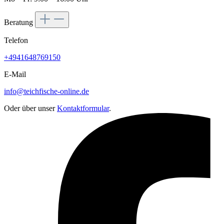
Beratung
Telefon
+4941648769150
E-Mail
info@teichfische-online.de
Oder über unser
Kontaktformular
.