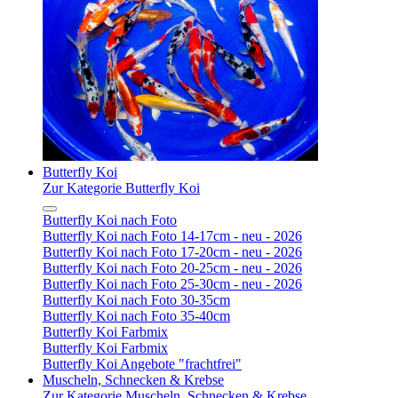
Butterfly Koi
Zur Kategorie Butterfly Koi
Butterfly Koi nach Foto
Butterfly Koi nach Foto 14-17cm - neu - 2026
Butterfly Koi nach Foto 17-20cm - neu - 2026
Butterfly Koi nach Foto 20-25cm - neu - 2026
Butterfly Koi nach Foto 25-30cm - neu - 2026
Butterfly Koi nach Foto 30-35cm
Butterfly Koi nach Foto 35-40cm
Butterfly Koi Farbmix
Butterfly Koi Farbmix
Butterfly Koi Angebote "frachtfrei"
Muscheln, Schnecken & Krebse
Zur Kategorie Muscheln, Schnecken & Krebse