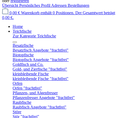
oder
registrieren
Übersicht
Persönliches Profil
Adressen
Bestellungen
0,00 €
Warenkorb enthält 0 Positionen. Der Gesamtwert beträgt
0,00 €.
Home
Teichfische
Zur Kategorie Teichfische
Besatzfische
Besatzfisch Angebote "frachtfrei"
Biotopfische
Biotopfisch Angebote "frachtfrei"
Goldfisch und Co.
Gold- und Zierfische "frachtfrei"
kleinbleibende Fische
kleinbleibende Fische "frachtfrei"
Orfen
Orfen "frachtfrei"
Pflanzen- und Algenfresser
Pflanzenfresser Angebote "frachtfrei"
Raubfische
Raubfisch Angebote "frachtfrei"
Störe
Stör "frachtfrei"