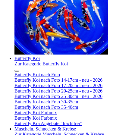
Butterfly Koi
Zur Kategorie Butterfly Koi
Butterfly Koi nach Foto
Butterfly Koi nach Foto 14-17cm - neu - 2026
Butterfly Koi nach Foto 17-20cm - neu - 2026
Butterfly Koi nach Foto 20-25cm - neu - 2026
Butterfly Koi nach Foto 25-30cm - neu - 2026
Butterfly Koi nach Foto 30-35cm
Butterfly Koi nach Foto 35-40cm
Butterfly Koi Farbmix
Butterfly Koi Farbmix
Butterfly Koi Angebote "frachtfrei"
Muscheln, Schnecken & Krebse
Zur Kategorie Muscheln, Schnecken & Krebse