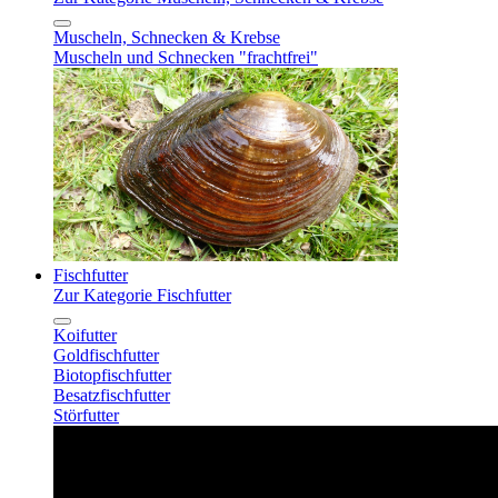
Muscheln, Schnecken & Krebse
Muscheln und Schnecken "frachtfrei"
Fischfutter
Zur Kategorie Fischfutter
Koifutter
Goldfischfutter
Biotopfischfutter
Besatzfischfutter
Störfutter