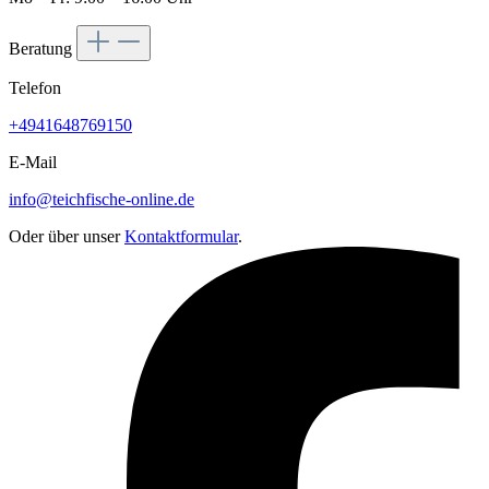
Beratung
Telefon
+4941648769150
E-Mail
info@teichfische-online.de
Oder über unser
Kontaktformular
.