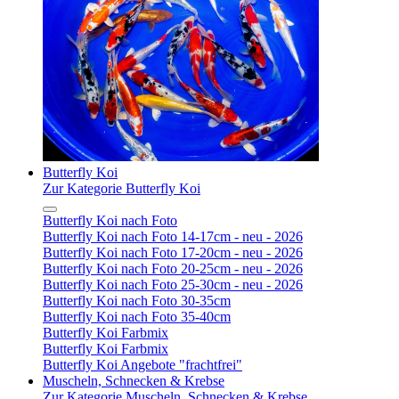
Butterfly Koi
Zur Kategorie Butterfly Koi
Butterfly Koi nach Foto
Butterfly Koi nach Foto 14-17cm - neu - 2026
Butterfly Koi nach Foto 17-20cm - neu - 2026
Butterfly Koi nach Foto 20-25cm - neu - 2026
Butterfly Koi nach Foto 25-30cm - neu - 2026
Butterfly Koi nach Foto 30-35cm
Butterfly Koi nach Foto 35-40cm
Butterfly Koi Farbmix
Butterfly Koi Farbmix
Butterfly Koi Angebote "frachtfrei"
Muscheln, Schnecken & Krebse
Zur Kategorie Muscheln, Schnecken & Krebse