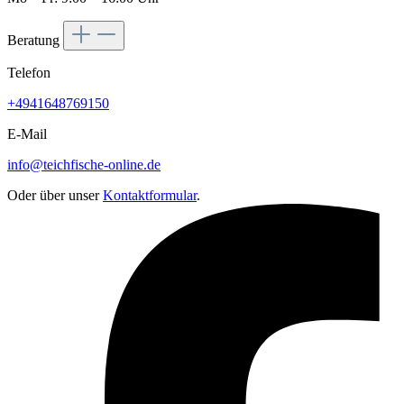
Beratung
Telefon
+4941648769150
E-Mail
info@teichfische-online.de
Oder über unser
Kontaktformular
.