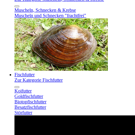
Muscheln, Schnecken & Krebse
Muscheln und Schnecken "frachtfrei"
Fischfutter
Zur Kategorie Fischfutter
Koifutter
Goldfischfutter
Biotopfischfutter
Besatzfischfutter
Störfutter