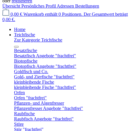
oder
registrieren
Übersicht
Persönliches Profil
Adressen
Bestellungen
0,00 €
Warenkorb enthält 0 Positionen. Der Gesamtwert beträgt
0,00 €.
Home
Teichfische
Zur Kategorie Teichfische
Besatzfische
Besatzfisch Angebote "frachtfrei"
Biotopfische
Biotopfisch Angebote "frachtfrei"
Goldfisch und Co.
Gold- und Zierfische "frachtfrei"
kleinbleibende Fische
kleinbleibende Fische "frachtfrei"
Orfen
Orfen "frachtfrei"
Pflanzen- und Algenfresser
Pflanzenfresser Angebote "frachtfrei"
Raubfische
Raubfisch Angebote "frachtfrei"
Störe
Stör "frachtfrei"