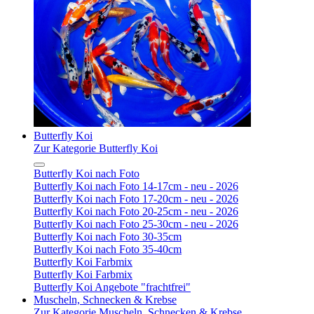
Butterfly Koi
Zur Kategorie Butterfly Koi
Butterfly Koi nach Foto
Butterfly Koi nach Foto 14-17cm - neu - 2026
Butterfly Koi nach Foto 17-20cm - neu - 2026
Butterfly Koi nach Foto 20-25cm - neu - 2026
Butterfly Koi nach Foto 25-30cm - neu - 2026
Butterfly Koi nach Foto 30-35cm
Butterfly Koi nach Foto 35-40cm
Butterfly Koi Farbmix
Butterfly Koi Farbmix
Butterfly Koi Angebote "frachtfrei"
Muscheln, Schnecken & Krebse
Zur Kategorie Muscheln, Schnecken & Krebse