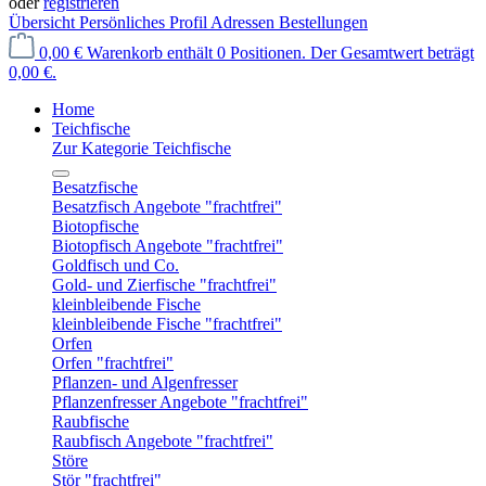
oder
registrieren
Übersicht
Persönliches Profil
Adressen
Bestellungen
0,00 €
Warenkorb enthält 0 Positionen. Der Gesamtwert beträgt
0,00 €.
Home
Teichfische
Zur Kategorie Teichfische
Besatzfische
Besatzfisch Angebote "frachtfrei"
Biotopfische
Biotopfisch Angebote "frachtfrei"
Goldfisch und Co.
Gold- und Zierfische "frachtfrei"
kleinbleibende Fische
kleinbleibende Fische "frachtfrei"
Orfen
Orfen "frachtfrei"
Pflanzen- und Algenfresser
Pflanzenfresser Angebote "frachtfrei"
Raubfische
Raubfisch Angebote "frachtfrei"
Störe
Stör "frachtfrei"