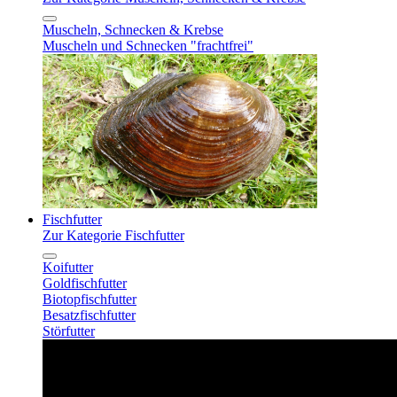
Muscheln, Schnecken & Krebse
Muscheln und Schnecken "frachtfrei"
Fischfutter
Zur Kategorie Fischfutter
Koifutter
Goldfischfutter
Biotopfischfutter
Besatzfischfutter
Störfutter