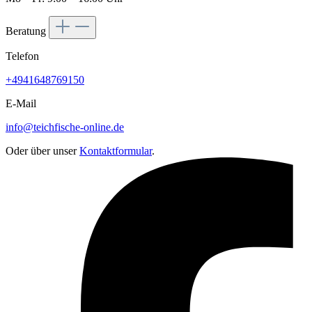
Beratung
Telefon
+4941648769150
E-Mail
info@teichfische-online.de
Oder über unser
Kontaktformular
.