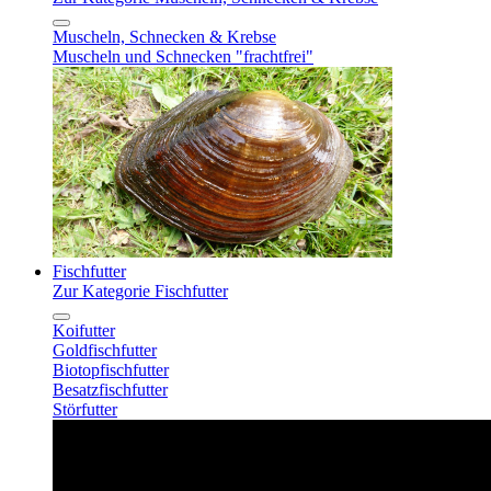
Muscheln, Schnecken & Krebse
Muscheln und Schnecken "frachtfrei"
Fischfutter
Zur Kategorie Fischfutter
Koifutter
Goldfischfutter
Biotopfischfutter
Besatzfischfutter
Störfutter