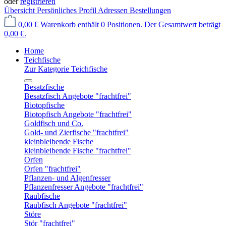
oder
registrieren
Übersicht
Persönliches Profil
Adressen
Bestellungen
0,00 €
Warenkorb enthält 0 Positionen. Der Gesamtwert beträgt
0,00 €.
Home
Teichfische
Zur Kategorie Teichfische
Besatzfische
Besatzfisch Angebote "frachtfrei"
Biotopfische
Biotopfisch Angebote "frachtfrei"
Goldfisch und Co.
Gold- und Zierfische "frachtfrei"
kleinbleibende Fische
kleinbleibende Fische "frachtfrei"
Orfen
Orfen "frachtfrei"
Pflanzen- und Algenfresser
Pflanzenfresser Angebote "frachtfrei"
Raubfische
Raubfisch Angebote "frachtfrei"
Störe
Stör "frachtfrei"