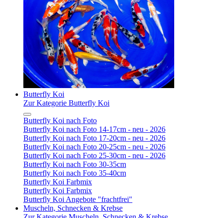
Butterfly Koi
Zur Kategorie Butterfly Koi
Butterfly Koi nach Foto
Butterfly Koi nach Foto 14-17cm - neu - 2026
Butterfly Koi nach Foto 17-20cm - neu - 2026
Butterfly Koi nach Foto 20-25cm - neu - 2026
Butterfly Koi nach Foto 25-30cm - neu - 2026
Butterfly Koi nach Foto 30-35cm
Butterfly Koi nach Foto 35-40cm
Butterfly Koi Farbmix
Butterfly Koi Farbmix
Butterfly Koi Angebote "frachtfrei"
Muscheln, Schnecken & Krebse
Zur Kategorie Muscheln, Schnecken & Krebse