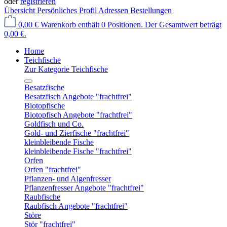
oder
registrieren
Übersicht
Persönliches Profil
Adressen
Bestellungen
0,00 €
Warenkorb enthält 0 Positionen. Der Gesamtwert beträgt
0,00 €.
Home
Teichfische
Zur Kategorie Teichfische
Besatzfische
Besatzfisch Angebote "frachtfrei"
Biotopfische
Biotopfisch Angebote "frachtfrei"
Goldfisch und Co.
Gold- und Zierfische "frachtfrei"
kleinbleibende Fische
kleinbleibende Fische "frachtfrei"
Orfen
Orfen "frachtfrei"
Pflanzen- und Algenfresser
Pflanzenfresser Angebote "frachtfrei"
Raubfische
Raubfisch Angebote "frachtfrei"
Störe
Stör "frachtfrei"