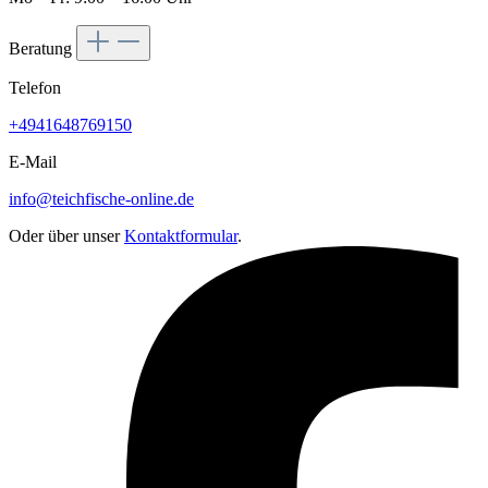
Beratung
Telefon
+4941648769150
E-Mail
info@teichfische-online.de
Oder über unser
Kontaktformular
.