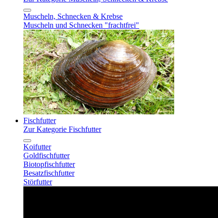
Muscheln, Schnecken & Krebse
Muscheln und Schnecken "frachtfrei"
Fischfutter
Zur Kategorie Fischfutter
Koifutter
Goldfischfutter
Biotopfischfutter
Besatzfischfutter
Störfutter