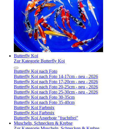
Butterfly Koi
Zur Kategorie Butterfly Koi
Butterfly Koi nach Foto
Butterfly Koi nach Foto 14-17cm - neu - 2026
Butterfly Koi nach Foto 17-20cm - neu - 2026
Butterfly Koi nach Foto 20-25cm - neu - 2026
Butterfly Koi nach Foto 25-30cm - neu - 2026
Butterfly Koi nach Foto 30-35cm
Butterfly Koi nach Foto 35-40cm
Butterfly Koi Farbmix
Butterfly Koi Farbmix
Butterfly Koi Angebote "frachtfrei"
Muscheln, Schnecken & Krebse
Zur Kategorie Muscheln, Schnecken & Krebse