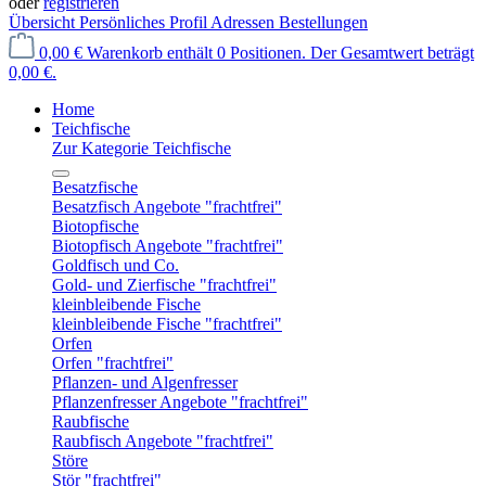
oder
registrieren
Übersicht
Persönliches Profil
Adressen
Bestellungen
0,00 €
Warenkorb enthält 0 Positionen. Der Gesamtwert beträgt
0,00 €.
Home
Teichfische
Zur Kategorie Teichfische
Besatzfische
Besatzfisch Angebote "frachtfrei"
Biotopfische
Biotopfisch Angebote "frachtfrei"
Goldfisch und Co.
Gold- und Zierfische "frachtfrei"
kleinbleibende Fische
kleinbleibende Fische "frachtfrei"
Orfen
Orfen "frachtfrei"
Pflanzen- und Algenfresser
Pflanzenfresser Angebote "frachtfrei"
Raubfische
Raubfisch Angebote "frachtfrei"
Störe
Stör "frachtfrei"