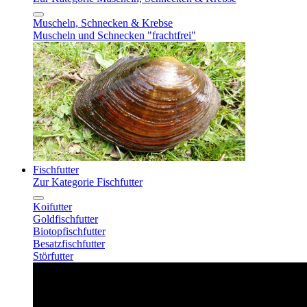
Muscheln, Schnecken & Krebse
Muscheln und Schnecken "frachtfrei"
Fischfutter
Zur Kategorie Fischfutter
Koifutter
Goldfischfutter
Biotopfischfutter
Besatzfischfutter
Störfutter