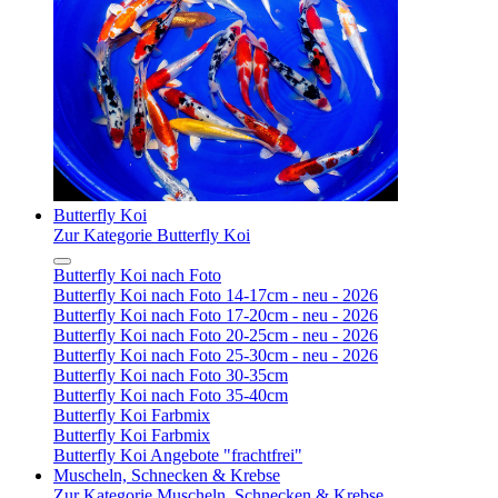
Butterfly Koi
Zur Kategorie Butterfly Koi
Butterfly Koi nach Foto
Butterfly Koi nach Foto 14-17cm - neu - 2026
Butterfly Koi nach Foto 17-20cm - neu - 2026
Butterfly Koi nach Foto 20-25cm - neu - 2026
Butterfly Koi nach Foto 25-30cm - neu - 2026
Butterfly Koi nach Foto 30-35cm
Butterfly Koi nach Foto 35-40cm
Butterfly Koi Farbmix
Butterfly Koi Farbmix
Butterfly Koi Angebote "frachtfrei"
Muscheln, Schnecken & Krebse
Zur Kategorie Muscheln, Schnecken & Krebse