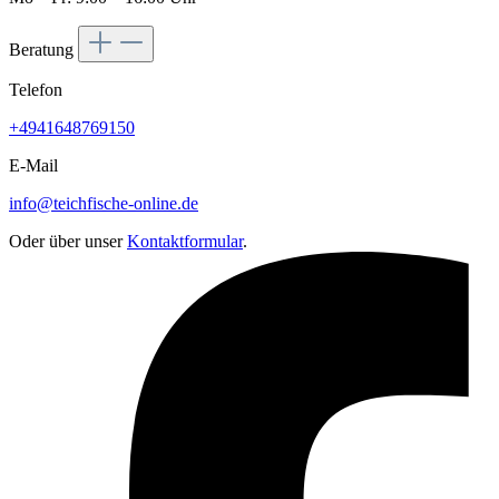
Beratung
Telefon
+4941648769150
E-Mail
info@teichfische-online.de
Oder über unser
Kontaktformular
.