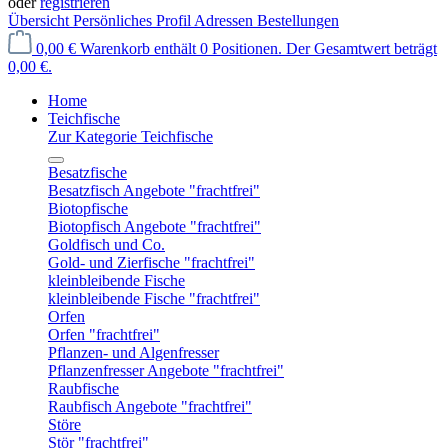
oder
registrieren
Übersicht
Persönliches Profil
Adressen
Bestellungen
0,00 €
Warenkorb enthält 0 Positionen. Der Gesamtwert beträgt
0,00 €.
Home
Teichfische
Zur Kategorie Teichfische
Besatzfische
Besatzfisch Angebote "frachtfrei"
Biotopfische
Biotopfisch Angebote "frachtfrei"
Goldfisch und Co.
Gold- und Zierfische "frachtfrei"
kleinbleibende Fische
kleinbleibende Fische "frachtfrei"
Orfen
Orfen "frachtfrei"
Pflanzen- und Algenfresser
Pflanzenfresser Angebote "frachtfrei"
Raubfische
Raubfisch Angebote "frachtfrei"
Störe
Stör "frachtfrei"