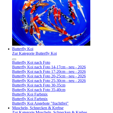
Butterfly Koi
Zur Kategorie Butterfly Koi
Butterfly Koi nach Foto
Butterfly Koi nach Foto 14-17cm - neu - 2026
Butterfly Koi nach Foto 17-20cm - neu - 2026
Butterfly Koi nach Foto 20-25cm - neu - 2026
Butterfly Koi nach Foto 25-30cm - neu - 2026
Butterfly Koi nach Foto 30-35cm
Butterfly Koi nach Foto 35-40cm
Butterfly Koi Farbmix
Butterfly Koi Farbmix
Butterfly Koi Angebote "frachtfrei"
Muscheln, Schnecken & Krebse
Zur Kategorie Muscheln, Schnecken & Krebse