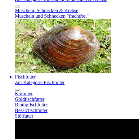
Muscheln, Schnecken & Krebse
Muscheln und Schnecken "frachtfrei"
Fischfutter
Zur Kategorie Fischfutter
Koifutter
Goldfischfutter
Biotopfischfutter
Besatzfischfutter
Störfutter