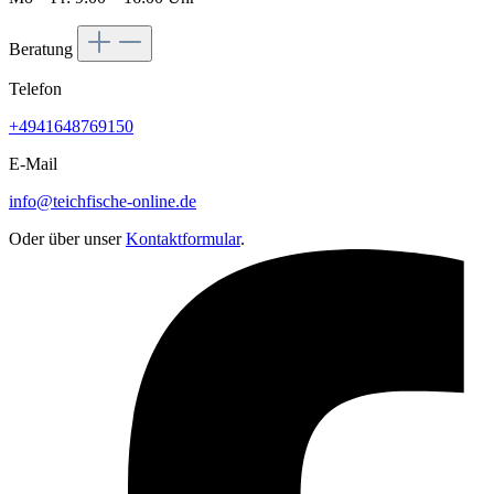
Beratung
Telefon
+4941648769150
E-Mail
info@teichfische-online.de
Oder über unser
Kontaktformular
.