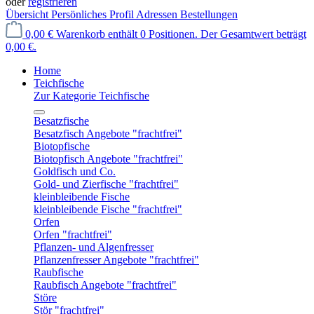
oder
registrieren
Übersicht
Persönliches Profil
Adressen
Bestellungen
0,00 €
Warenkorb enthält 0 Positionen. Der Gesamtwert beträgt
0,00 €.
Home
Teichfische
Zur Kategorie Teichfische
Besatzfische
Besatzfisch Angebote "frachtfrei"
Biotopfische
Biotopfisch Angebote "frachtfrei"
Goldfisch und Co.
Gold- und Zierfische "frachtfrei"
kleinbleibende Fische
kleinbleibende Fische "frachtfrei"
Orfen
Orfen "frachtfrei"
Pflanzen- und Algenfresser
Pflanzenfresser Angebote "frachtfrei"
Raubfische
Raubfisch Angebote "frachtfrei"
Störe
Stör "frachtfrei"