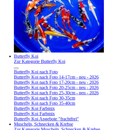
Butterfly Koi
Zur Kategorie Butterfly Koi
Butterfly Koi nach Foto
Butterfly Koi nach Foto 14-17cm - neu - 2026
Butterfly Koi nach Foto 17-20cm - neu - 2026
Butterfly Koi nach Foto 20-25cm - neu - 2026
Butterfly Koi nach Foto 25-30cm - neu - 2026
Butterfly Koi nach Foto 30-35cm
Butterfly Koi nach Foto 35-40cm
Butterfly Koi Farbmix
Butterfly Koi Farbmix
Butterfly Koi Angebote "frachtfrei"
Muscheln, Schnecken & Krebse
Zur Kategorie Muscheln, Schnecken & Krebse