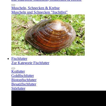
Muscheln, Schnecken & Krebse
Muscheln und Schnecken "frachtfrei"
Fischfutter
Zur Kategorie Fischfutter
Koifutter
Goldfischfutter
Biotopfischfutter
Besatzfischfutter
Störfutter