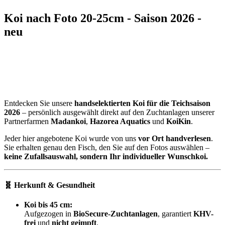
Koi nach Foto 20-25cm - Saison 2026 -
neu
Entdecken Sie unsere
handselektierten Koi für die Teichsaison
2026
– persönlich ausgewählt direkt auf den Zuchtanlagen unserer
Partnerfarmen
Madankoi
,
Hazorea Aquatics
und
KoiKin
.
Jeder hier angebotene Koi wurde von uns
vor Ort handverlesen
.
Sie erhalten genau den Fisch, den Sie auf den Fotos auswählen –
keine Zufallsauswahl, sondern Ihr individueller Wunschkoi.
🧬 Herkunft & Gesundheit
Koi bis 45 cm:
Aufgezogen in
BioSecure-Zuchtanlagen
, garantiert
KHV-
frei
und
nicht geimpft
.