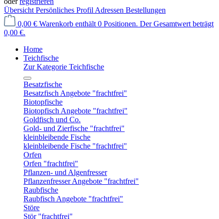
oder
registrieren
Übersicht
Persönliches Profil
Adressen
Bestellungen
0,00 €
Warenkorb enthält 0 Positionen. Der Gesamtwert beträgt
0,00 €.
Home
Teichfische
Zur Kategorie Teichfische
Besatzfische
Besatzfisch Angebote "frachtfrei"
Biotopfische
Biotopfisch Angebote "frachtfrei"
Goldfisch und Co.
Gold- und Zierfische "frachtfrei"
kleinbleibende Fische
kleinbleibende Fische "frachtfrei"
Orfen
Orfen "frachtfrei"
Pflanzen- und Algenfresser
Pflanzenfresser Angebote "frachtfrei"
Raubfische
Raubfisch Angebote "frachtfrei"
Störe
Stör "frachtfrei"