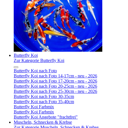
Butterfly Koi
Zur Kategorie Butterfly Koi
Butterfly Koi nach Foto
Butterfly Koi nach Foto 14-17cm - neu - 2026
Butterfly Koi nach Foto 17-20cm - neu - 2026
Butterfly Koi nach Foto 20-25cm - neu - 2026
Butterfly Koi nach Foto 25-30cm - neu - 2026
Butterfly Koi nach Foto 30-35cm
Butterfly Koi nach Foto 35-40cm
Butterfly Koi Farbmix
Butterfly Koi Farbmix
Butterfly Koi Angebote "frachtfrei"
Muscheln, Schnecken & Krebse
Zur Kategorie Muscheln, Schnecken & Krebse