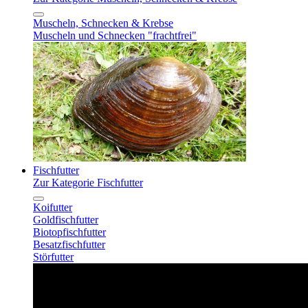
Muscheln, Schnecken & Krebse
Muscheln und Schnecken "frachtfrei"
Fischfutter
Zur Kategorie Fischfutter
Koifutter
Goldfischfutter
Biotopfischfutter
Besatzfischfutter
Störfutter