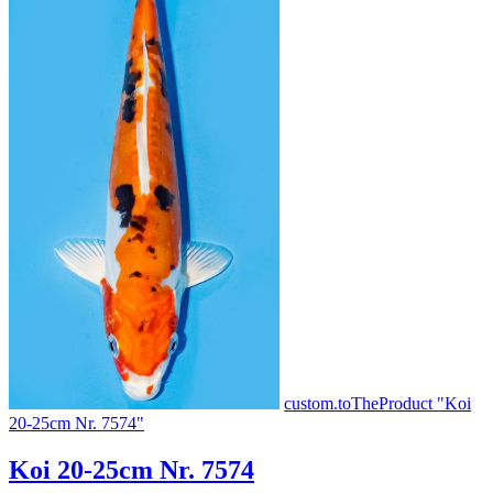
custom.toTheProduct "Koi
20-25cm Nr. 7574"
Koi 20-25cm Nr. 7574