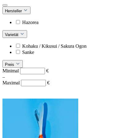
Hersteller
Hazorea
Varietät
Kohaku / Kikusui / Sakura Ogon
Sanke
Preis
Minimal
€
–
Maximal
€