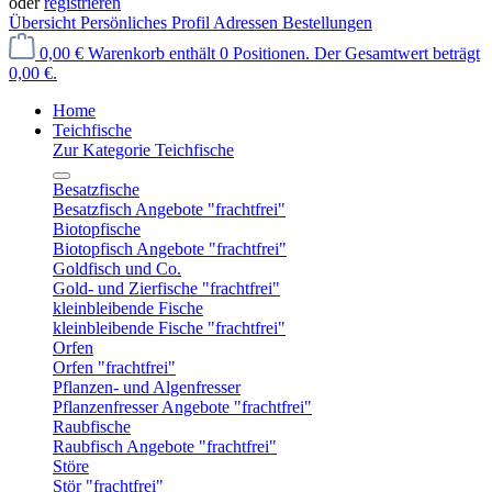
oder
registrieren
Übersicht
Persönliches Profil
Adressen
Bestellungen
0,00 €
Warenkorb enthält 0 Positionen. Der Gesamtwert beträgt
0,00 €.
Home
Teichfische
Zur Kategorie Teichfische
Besatzfische
Besatzfisch Angebote "frachtfrei"
Biotopfische
Biotopfisch Angebote "frachtfrei"
Goldfisch und Co.
Gold- und Zierfische "frachtfrei"
kleinbleibende Fische
kleinbleibende Fische "frachtfrei"
Orfen
Orfen "frachtfrei"
Pflanzen- und Algenfresser
Pflanzenfresser Angebote "frachtfrei"
Raubfische
Raubfisch Angebote "frachtfrei"
Störe
Stör "frachtfrei"