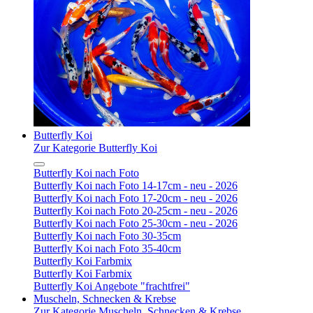
Butterfly Koi
Zur Kategorie Butterfly Koi
Butterfly Koi nach Foto
Butterfly Koi nach Foto 14-17cm - neu - 2026
Butterfly Koi nach Foto 17-20cm - neu - 2026
Butterfly Koi nach Foto 20-25cm - neu - 2026
Butterfly Koi nach Foto 25-30cm - neu - 2026
Butterfly Koi nach Foto 30-35cm
Butterfly Koi nach Foto 35-40cm
Butterfly Koi Farbmix
Butterfly Koi Farbmix
Butterfly Koi Angebote "frachtfrei"
Muscheln, Schnecken & Krebse
Zur Kategorie Muscheln, Schnecken & Krebse