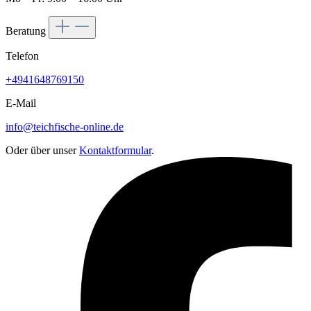
Beratung
Telefon
+4941648769150
E-Mail
info@teichfische-online.de
Oder über unser
Kontaktformular
.