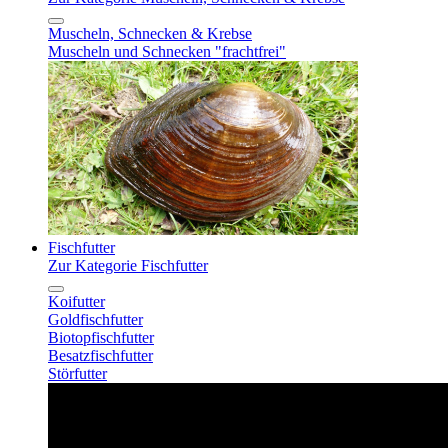
Muscheln, Schnecken & Krebse
Muscheln und Schnecken "frachtfrei"
Fischfutter
Zur Kategorie Fischfutter
Koifutter
Goldfischfutter
Biotopfischfutter
Besatzfischfutter
Störfutter