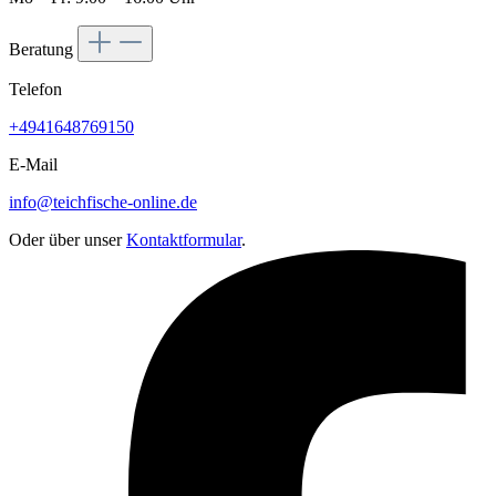
Beratung
Telefon
+4941648769150
E-Mail
info@teichfische-online.de
Oder über unser
Kontaktformular
.