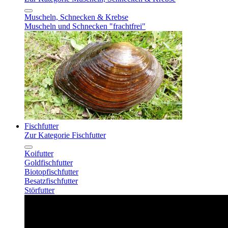
Muscheln, Schnecken & Krebse
Muscheln und Schnecken "frachtfrei"
Fischfutter
Zur Kategorie Fischfutter
Koifutter
Goldfischfutter
Biotopfischfutter
Besatzfischfutter
Störfutter