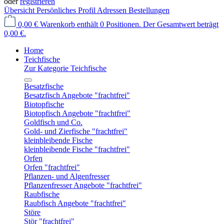
oder
registrieren
Übersicht
Persönliches Profil
Adressen
Bestellungen
0,00 €
Warenkorb enthält 0 Positionen. Der Gesamtwert beträgt
0,00 €.
Home
Teichfische
Zur Kategorie Teichfische
Besatzfische
Besatzfisch Angebote "frachtfrei"
Biotopfische
Biotopfisch Angebote "frachtfrei"
Goldfisch und Co.
Gold- und Zierfische "frachtfrei"
kleinbleibende Fische
kleinbleibende Fische "frachtfrei"
Orfen
Orfen "frachtfrei"
Pflanzen- und Algenfresser
Pflanzenfresser Angebote "frachtfrei"
Raubfische
Raubfisch Angebote "frachtfrei"
Störe
Stör "frachtfrei"