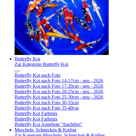
Butterfly Koi
Zur Kategorie Butterfly Koi
Butterfly Koi nach Foto
Butterfly Koi nach Foto 14-17cm - neu - 2026
Butterfly Koi nach Foto 17-20cm - neu - 2026
Butterfly Koi nach Foto 20-25cm - neu - 2026
Butterfly Koi nach Foto 25-30cm - neu - 2026
Butterfly Koi nach Foto 30-35cm
Butterfly Koi nach Foto 35-40cm
Butterfly Koi Farbmix
Butterfly Koi Farbmix
Butterfly Koi Angebote "frachtfrei"
Muscheln, Schnecken & Krebse
Zur Kategorie Muscheln, Schnecken & Krebse