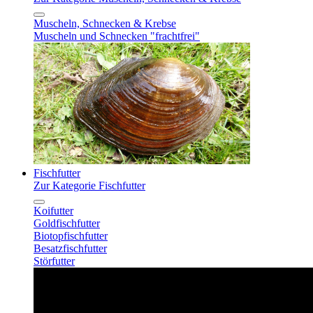
Muscheln, Schnecken & Krebse
Muscheln und Schnecken "frachtfrei"
Fischfutter
Zur Kategorie Fischfutter
Koifutter
Goldfischfutter
Biotopfischfutter
Besatzfischfutter
Störfutter