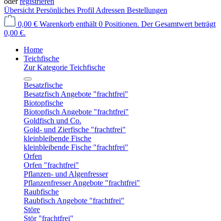
oder
registrieren
Übersicht
Persönliches Profil
Adressen
Bestellungen
0,00 €
Warenkorb enthält 0 Positionen. Der Gesamtwert beträgt
0,00 €.
Home
Teichfische
Zur Kategorie Teichfische
Besatzfische
Besatzfisch Angebote "frachtfrei"
Biotopfische
Biotopfisch Angebote "frachtfrei"
Goldfisch und Co.
Gold- und Zierfische "frachtfrei"
kleinbleibende Fische
kleinbleibende Fische "frachtfrei"
Orfen
Orfen "frachtfrei"
Pflanzen- und Algenfresser
Pflanzenfresser Angebote "frachtfrei"
Raubfische
Raubfisch Angebote "frachtfrei"
Störe
Stör "frachtfrei"