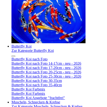
Butterfly Koi
Zur Kategorie Butterfly Koi
Butterfly Koi nach Foto
Butterfly Koi nach Foto 14-17cm - neu - 2026
Butterfly Koi nach Foto 17-20cm - neu - 2026
Butterfly Koi nach Foto 20-25cm - neu - 2026
Butterfly Koi nach Foto 25-30cm - neu - 2026
Butterfly Koi nach Foto 30-35cm
Butterfly Koi nach Foto 35-40cm
Butterfly Koi Farbmix
Butterfly Koi Farbmix
Butterfly Koi Angebote "frachtfrei"
Muscheln, Schnecken & Krebse
Zur Kategorie Muscheln, Schnecken & Krebse