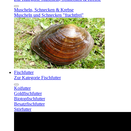
Muscheln, Schnecken & Krebse
Muscheln und Schnecken "frachtfrei"
Fischfutter
Zur Kategorie Fischfutter
Koifutter
Goldfischfutter
Biotopfischfutter
Besatzfischfutter
Störfutter