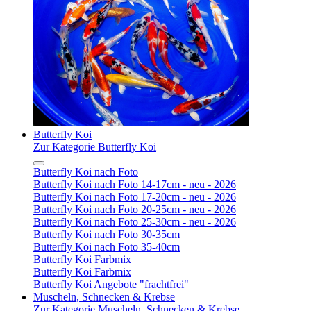
Butterfly Koi
Zur Kategorie Butterfly Koi
Butterfly Koi nach Foto
Butterfly Koi nach Foto 14-17cm - neu - 2026
Butterfly Koi nach Foto 17-20cm - neu - 2026
Butterfly Koi nach Foto 20-25cm - neu - 2026
Butterfly Koi nach Foto 25-30cm - neu - 2026
Butterfly Koi nach Foto 30-35cm
Butterfly Koi nach Foto 35-40cm
Butterfly Koi Farbmix
Butterfly Koi Farbmix
Butterfly Koi Angebote "frachtfrei"
Muscheln, Schnecken & Krebse
Zur Kategorie Muscheln, Schnecken & Krebse