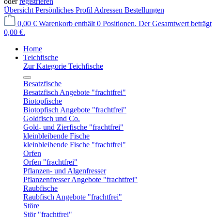
oder
registrieren
Übersicht
Persönliches Profil
Adressen
Bestellungen
0,00 €
Warenkorb enthält 0 Positionen. Der Gesamtwert beträgt
0,00 €.
Home
Teichfische
Zur Kategorie Teichfische
Besatzfische
Besatzfisch Angebote "frachtfrei"
Biotopfische
Biotopfisch Angebote "frachtfrei"
Goldfisch und Co.
Gold- und Zierfische "frachtfrei"
kleinbleibende Fische
kleinbleibende Fische "frachtfrei"
Orfen
Orfen "frachtfrei"
Pflanzen- und Algenfresser
Pflanzenfresser Angebote "frachtfrei"
Raubfische
Raubfisch Angebote "frachtfrei"
Störe
Stör "frachtfrei"