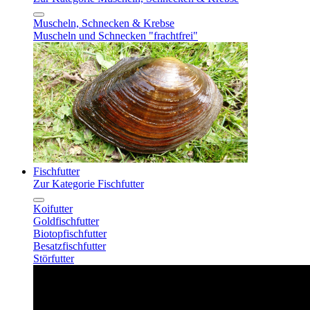
Muscheln, Schnecken & Krebse
Muscheln und Schnecken "frachtfrei"
Fischfutter
Zur Kategorie Fischfutter
Koifutter
Goldfischfutter
Biotopfischfutter
Besatzfischfutter
Störfutter