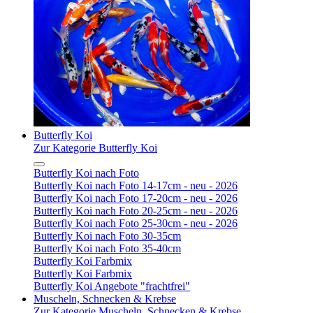
Butterfly Koi
Zur Kategorie Butterfly Koi
Butterfly Koi nach Foto
Butterfly Koi nach Foto 14-17cm - neu - 2026
Butterfly Koi nach Foto 17-20cm - neu - 2026
Butterfly Koi nach Foto 20-25cm - neu - 2026
Butterfly Koi nach Foto 25-30cm - neu - 2026
Butterfly Koi nach Foto 30-35cm
Butterfly Koi nach Foto 35-40cm
Butterfly Koi Farbmix
Butterfly Koi Farbmix
Butterfly Koi Angebote "frachtfrei"
Muscheln, Schnecken & Krebse
Zur Kategorie Muscheln, Schnecken & Krebse