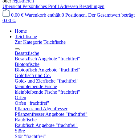
oder
registrieren
Übersicht
Persönliches Profil
Adressen
Bestellungen
0,00 €
Warenkorb enthält 0 Positionen. Der Gesamtwert beträgt
0,00 €.
Home
Teichfische
Zur Kategorie Teichfische
Besatzfische
Besatzfisch Angebote "frachtfrei"
Biotopfische
Biotopfisch Angebote "frachtfrei"
Goldfisch und Co.
Gold- und Zierfische "frachtfrei"
kleinbleibende Fische
kleinbleibende Fische "frachtfrei"
Orfen
Orfen "frachtfrei"
Pflanzen- und Algenfresser
Pflanzenfresser Angebote "frachtfrei"
Raubfische
Raubfisch Angebote "frachtfrei"
Störe
Stör "frachtfrei"