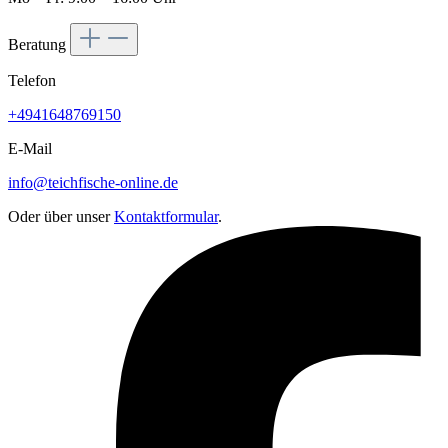
Beratung
Telefon
+4941648769150
E-Mail
info@teichfische-online.de
Oder über unser
Kontaktformular
.