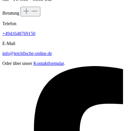
Beratung
Telefon
+4941648769150
E-Mail
info@teichfische-online.de
Oder über unser
Kontaktformular
.