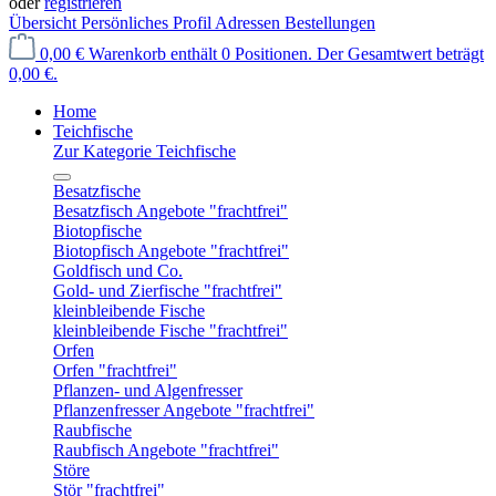
oder
registrieren
Übersicht
Persönliches Profil
Adressen
Bestellungen
0,00 €
Warenkorb enthält 0 Positionen. Der Gesamtwert beträgt
0,00 €.
Home
Teichfische
Zur Kategorie Teichfische
Besatzfische
Besatzfisch Angebote "frachtfrei"
Biotopfische
Biotopfisch Angebote "frachtfrei"
Goldfisch und Co.
Gold- und Zierfische "frachtfrei"
kleinbleibende Fische
kleinbleibende Fische "frachtfrei"
Orfen
Orfen "frachtfrei"
Pflanzen- und Algenfresser
Pflanzenfresser Angebote "frachtfrei"
Raubfische
Raubfisch Angebote "frachtfrei"
Störe
Stör "frachtfrei"