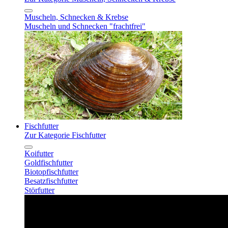
Muscheln, Schnecken & Krebse
Muscheln und Schnecken "frachtfrei"
Fischfutter
Zur Kategorie Fischfutter
Koifutter
Goldfischfutter
Biotopfischfutter
Besatzfischfutter
Störfutter