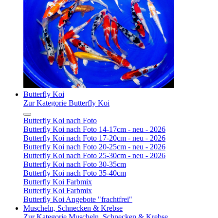
Butterfly Koi
Zur Kategorie Butterfly Koi
Butterfly Koi nach Foto
Butterfly Koi nach Foto 14-17cm - neu - 2026
Butterfly Koi nach Foto 17-20cm - neu - 2026
Butterfly Koi nach Foto 20-25cm - neu - 2026
Butterfly Koi nach Foto 25-30cm - neu - 2026
Butterfly Koi nach Foto 30-35cm
Butterfly Koi nach Foto 35-40cm
Butterfly Koi Farbmix
Butterfly Koi Farbmix
Butterfly Koi Angebote "frachtfrei"
Muscheln, Schnecken & Krebse
Zur Kategorie Muscheln, Schnecken & Krebse