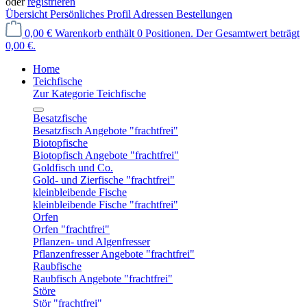
oder
registrieren
Übersicht
Persönliches Profil
Adressen
Bestellungen
0,00 €
Warenkorb enthält 0 Positionen. Der Gesamtwert beträgt
0,00 €.
Home
Teichfische
Zur Kategorie Teichfische
Besatzfische
Besatzfisch Angebote "frachtfrei"
Biotopfische
Biotopfisch Angebote "frachtfrei"
Goldfisch und Co.
Gold- und Zierfische "frachtfrei"
kleinbleibende Fische
kleinbleibende Fische "frachtfrei"
Orfen
Orfen "frachtfrei"
Pflanzen- und Algenfresser
Pflanzenfresser Angebote "frachtfrei"
Raubfische
Raubfisch Angebote "frachtfrei"
Störe
Stör "frachtfrei"