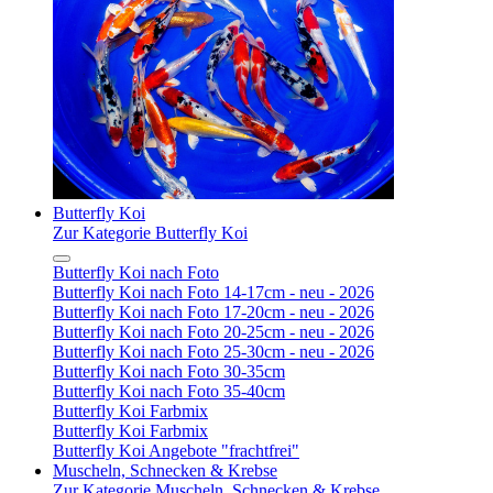
Butterfly Koi
Zur Kategorie Butterfly Koi
Butterfly Koi nach Foto
Butterfly Koi nach Foto 14-17cm - neu - 2026
Butterfly Koi nach Foto 17-20cm - neu - 2026
Butterfly Koi nach Foto 20-25cm - neu - 2026
Butterfly Koi nach Foto 25-30cm - neu - 2026
Butterfly Koi nach Foto 30-35cm
Butterfly Koi nach Foto 35-40cm
Butterfly Koi Farbmix
Butterfly Koi Farbmix
Butterfly Koi Angebote "frachtfrei"
Muscheln, Schnecken & Krebse
Zur Kategorie Muscheln, Schnecken & Krebse