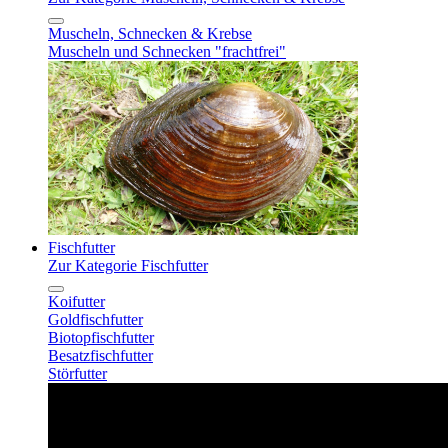
Muscheln, Schnecken & Krebse
Muscheln und Schnecken "frachtfrei"
Fischfutter
Zur Kategorie Fischfutter
Koifutter
Goldfischfutter
Biotopfischfutter
Besatzfischfutter
Störfutter