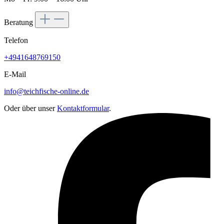
Beratung
Telefon
+4941648769150
E-Mail
info@teichfische-online.de
Oder über unser
Kontaktformular
.