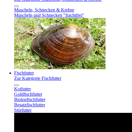
Muscheln, Schnecken & Krebse
Muscheln und Schnecken "frachtfrei"
Fischfutter
Zur Kategorie Fischfutter
Koifutter
Goldfischfutter
Biotopfischfutter
Besatzfischfutter
Störfutter