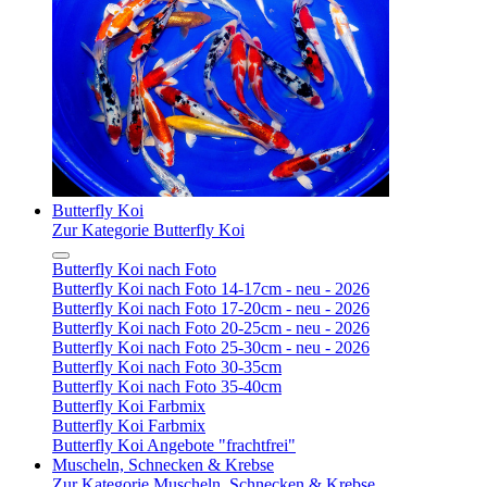
Butterfly Koi
Zur Kategorie Butterfly Koi
Butterfly Koi nach Foto
Butterfly Koi nach Foto 14-17cm - neu - 2026
Butterfly Koi nach Foto 17-20cm - neu - 2026
Butterfly Koi nach Foto 20-25cm - neu - 2026
Butterfly Koi nach Foto 25-30cm - neu - 2026
Butterfly Koi nach Foto 30-35cm
Butterfly Koi nach Foto 35-40cm
Butterfly Koi Farbmix
Butterfly Koi Farbmix
Butterfly Koi Angebote "frachtfrei"
Muscheln, Schnecken & Krebse
Zur Kategorie Muscheln, Schnecken & Krebse