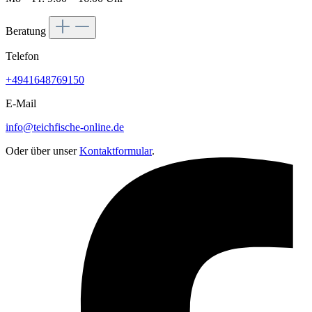
Beratung
Telefon
+4941648769150
E-Mail
info@teichfische-online.de
Oder über unser
Kontaktformular
.