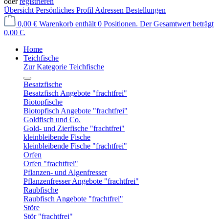
oder
registrieren
Übersicht
Persönliches Profil
Adressen
Bestellungen
0,00 €
Warenkorb enthält 0 Positionen. Der Gesamtwert beträgt
0,00 €.
Home
Teichfische
Zur Kategorie Teichfische
Besatzfische
Besatzfisch Angebote "frachtfrei"
Biotopfische
Biotopfisch Angebote "frachtfrei"
Goldfisch und Co.
Gold- und Zierfische "frachtfrei"
kleinbleibende Fische
kleinbleibende Fische "frachtfrei"
Orfen
Orfen "frachtfrei"
Pflanzen- und Algenfresser
Pflanzenfresser Angebote "frachtfrei"
Raubfische
Raubfisch Angebote "frachtfrei"
Störe
Stör "frachtfrei"