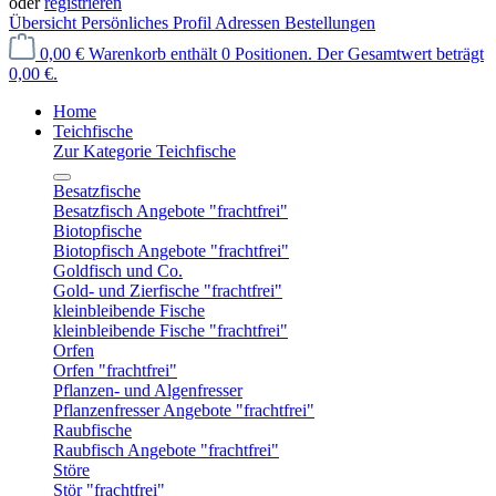
oder
registrieren
Übersicht
Persönliches Profil
Adressen
Bestellungen
0,00 €
Warenkorb enthält 0 Positionen. Der Gesamtwert beträgt
0,00 €.
Home
Teichfische
Zur Kategorie Teichfische
Besatzfische
Besatzfisch Angebote "frachtfrei"
Biotopfische
Biotopfisch Angebote "frachtfrei"
Goldfisch und Co.
Gold- und Zierfische "frachtfrei"
kleinbleibende Fische
kleinbleibende Fische "frachtfrei"
Orfen
Orfen "frachtfrei"
Pflanzen- und Algenfresser
Pflanzenfresser Angebote "frachtfrei"
Raubfische
Raubfisch Angebote "frachtfrei"
Störe
Stör "frachtfrei"