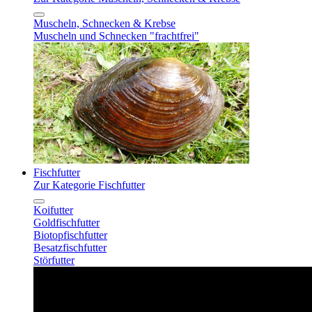
Muscheln, Schnecken & Krebse
Muscheln und Schnecken "frachtfrei"
Fischfutter
Zur Kategorie Fischfutter
Koifutter
Goldfischfutter
Biotopfischfutter
Besatzfischfutter
Störfutter