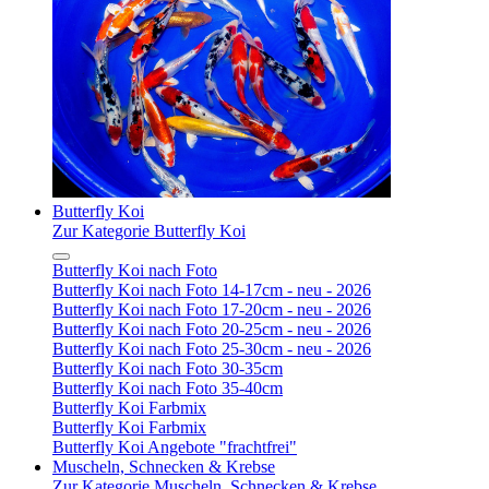
Butterfly Koi
Zur Kategorie Butterfly Koi
Butterfly Koi nach Foto
Butterfly Koi nach Foto 14-17cm - neu - 2026
Butterfly Koi nach Foto 17-20cm - neu - 2026
Butterfly Koi nach Foto 20-25cm - neu - 2026
Butterfly Koi nach Foto 25-30cm - neu - 2026
Butterfly Koi nach Foto 30-35cm
Butterfly Koi nach Foto 35-40cm
Butterfly Koi Farbmix
Butterfly Koi Farbmix
Butterfly Koi Angebote "frachtfrei"
Muscheln, Schnecken & Krebse
Zur Kategorie Muscheln, Schnecken & Krebse