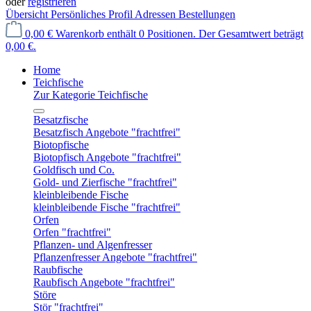
oder
registrieren
Übersicht
Persönliches Profil
Adressen
Bestellungen
0,00 €
Warenkorb enthält 0 Positionen. Der Gesamtwert beträgt
0,00 €.
Home
Teichfische
Zur Kategorie Teichfische
Besatzfische
Besatzfisch Angebote "frachtfrei"
Biotopfische
Biotopfisch Angebote "frachtfrei"
Goldfisch und Co.
Gold- und Zierfische "frachtfrei"
kleinbleibende Fische
kleinbleibende Fische "frachtfrei"
Orfen
Orfen "frachtfrei"
Pflanzen- und Algenfresser
Pflanzenfresser Angebote "frachtfrei"
Raubfische
Raubfisch Angebote "frachtfrei"
Störe
Stör "frachtfrei"