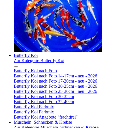
Butterfly Koi
Zur Kategorie Butterfly Koi
Butterfly Koi nach Foto
Butterfly Koi nach Foto 14-17cm - neu - 2026
Butterfly Koi nach Foto 17-20cm - neu - 2026
Butterfly Koi nach Foto 20-25cm - neu - 2026
Butterfly Koi nach Foto 25-30cm - neu - 2026
Butterfly Koi nach Foto 30-35cm
Butterfly Koi nach Foto 35-40cm
Butterfly Koi Farbmix
Butterfly Koi Farbmix
Butterfly Koi Angebote "frachtfrei"
Muscheln, Schnecken & Krebse
Zur Kategorie Muscheln, Schnecken & Krebse