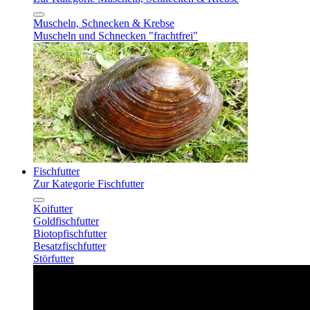
Muscheln, Schnecken & Krebse
Muscheln und Schnecken "frachtfrei"
Fischfutter
Zur Kategorie Fischfutter
Koifutter
Goldfischfutter
Biotopfischfutter
Besatzfischfutter
Störfutter