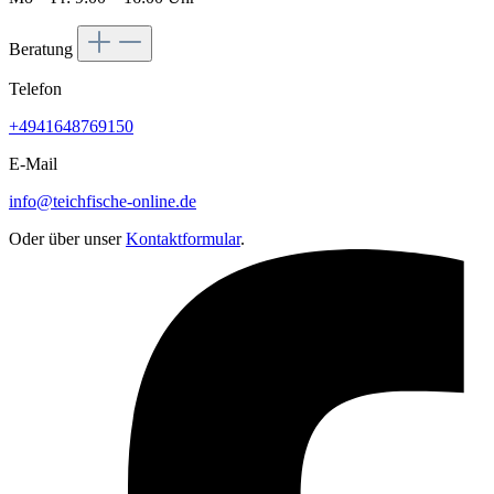
Beratung
Telefon
+4941648769150
E-Mail
info@teichfische-online.de
Oder über unser
Kontaktformular
.