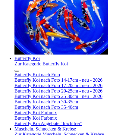
Butterfly Koi
Zur Kategorie Butterfly Koi
Butterfly Koi nach Foto
Butterfly Koi nach Foto 14-17cm - neu - 2026
Butterfly Koi nach Foto 17-20cm - neu - 2026
Butterfly Koi nach Foto 20-25cm - neu - 2026
Butterfly Koi nach Foto 25-30cm - neu - 2026
Butterfly Koi nach Foto 30-35cm
Butterfly Koi nach Foto 35-40cm
Butterfly Koi Farbmix
Butterfly Koi Farbmix
Butterfly Koi Angebote "frachtfrei"
Muscheln, Schnecken & Krebse
Zur Kategorie Muscheln, Schnecken & Krebse