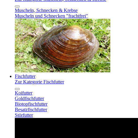
Muscheln, Schnecken & Krebse
Muscheln und Schnecken "frachtfrei"
Fischfutter
Zur Kategorie Fischfutter
Koifutter
Goldfischfutter
Biotopfischfutter
Besatzfischfutter
Störfutter