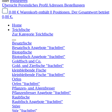
oder
registrieren
Übersicht
Persönliches Profil
Adressen
Bestellungen
0,00 €
Warenkorb enthält 0 Positionen. Der Gesamtwert beträgt
0,00 €.
Home
Teichfische
Zur Kategorie Teichfische
Besatzfische
Besatzfisch Angebote "frachtfrei"
Biotopfische
Biotopfisch Angebote "frachtfrei"
Goldfisch und Co.
Gold- und Zierfische "frachtfrei"
kleinbleibende Fische
kleinbleibende Fische "frachtfrei"
Orfen
Orfen "frachtfrei"
Pflanzen- und Algenfresser
Pflanzenfresser Angebote "frachtfrei"
Raubfische
Raubfisch Angebote "frachtfrei"
Störe
Stör "frachtfrei"