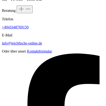
Beratung
Telefon
+4941648769150
E-Mail
info@teichfische-online.de
Oder über unser
Kontaktformular
.