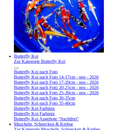
Butterfly Koi
Zur Kategorie Butterfly Koi
Butterfly Koi nach Foto
Butterfly Koi nach Foto 14-17cm - neu - 2026
Butterfly Koi nach Foto 17-20cm - neu - 2026
Butterfly Koi nach Foto 20-25cm - neu - 2026
Butterfly Koi nach Foto 25-30cm - neu - 2026
Butterfly Koi nach Foto 30-35cm
Butterfly Koi nach Foto 35-40cm
Butterfly Koi Farbmix
Butterfly Koi Farbmix
Butterfly Koi Angebote "frachtfrei"
Muscheln, Schnecken & Krebse
Zur Kategorie Muscheln, Schnecken & Krebse