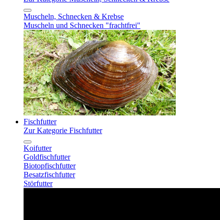
Muscheln, Schnecken & Krebse
Muscheln und Schnecken "frachtfrei"
Fischfutter
Zur Kategorie Fischfutter
Koifutter
Goldfischfutter
Biotopfischfutter
Besatzfischfutter
Störfutter