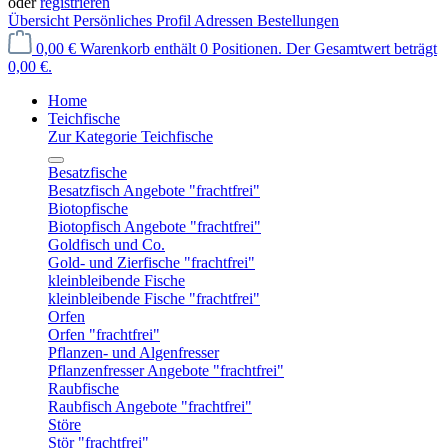
oder
registrieren
Übersicht
Persönliches Profil
Adressen
Bestellungen
0,00 €
Warenkorb enthält 0 Positionen. Der Gesamtwert beträgt
0,00 €.
Home
Teichfische
Zur Kategorie Teichfische
Besatzfische
Besatzfisch Angebote "frachtfrei"
Biotopfische
Biotopfisch Angebote "frachtfrei"
Goldfisch und Co.
Gold- und Zierfische "frachtfrei"
kleinbleibende Fische
kleinbleibende Fische "frachtfrei"
Orfen
Orfen "frachtfrei"
Pflanzen- und Algenfresser
Pflanzenfresser Angebote "frachtfrei"
Raubfische
Raubfisch Angebote "frachtfrei"
Störe
Stör "frachtfrei"