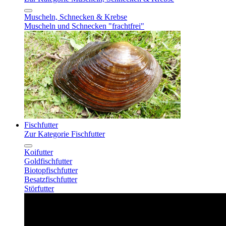
Muscheln, Schnecken & Krebse
Muscheln und Schnecken "frachtfrei"
Fischfutter
Zur Kategorie Fischfutter
Koifutter
Goldfischfutter
Biotopfischfutter
Besatzfischfutter
Störfutter