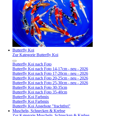
Butterfly Koi
Zur Kategorie Butterfly Koi
Butterfly Koi nach Foto
Butterfly Koi nach Foto 14-17cm - neu - 2026
Butterfly Koi nach Foto 17-20cm - neu - 2026
Butterfly Koi nach Foto 20-25cm - neu - 2026
Butterfly Koi nach Foto 25-30cm - neu - 2026
Butterfly Koi nach Foto 30-35cm
Butterfly Koi nach Foto 35-40cm
Butterfly Koi Farbmix
Butterfly Koi Farbmix
Butterfly Koi Angebote "frachtfrei"
Muscheln, Schnecken & Krebse
Zur Kategorie Muscheln, Schnecken & Krebse