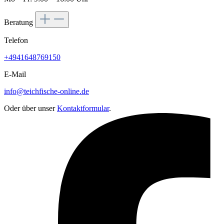
Beratung
Telefon
+4941648769150
E-Mail
info@teichfische-online.de
Oder über unser
Kontaktformular
.