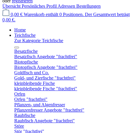
oder
registrieren
Übersicht
Persönliches Profil
Adressen
Bestellungen
0,00 €
Warenkorb enthält 0 Positionen. Der Gesamtwert beträgt
0,00 €.
Home
Teichfische
Zur Kategorie Teichfische
Besatzfische
Besatzfisch Angebote "frachtfrei"
Biotopfische
Biotopfisch Angebote "frachtfrei"
Goldfisch und Co.
Gold- und Zierfische "frachtfrei"
kleinbleibende Fische
kleinbleibende Fische "frachtfrei"
Orfen
Orfen "frachtfrei"
Pflanzen- und Algenfresser
Pflanzenfresser Angebote "frachtfrei"
Raubfische
Raubfisch Angebote "frachtfrei"
Störe
Stör "frachtfrei"