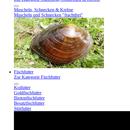
Muscheln, Schnecken & Krebse
Muscheln und Schnecken "frachtfrei"
Fischfutter
Zur Kategorie Fischfutter
Koifutter
Goldfischfutter
Biotopfischfutter
Besatzfischfutter
Störfutter