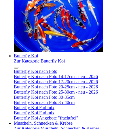
Butterfly Koi
Zur Kategorie Butterfly Koi
Butterfly Koi nach Foto
Butterfly Koi nach Foto 14-17cm - neu - 2026
Butterfly Koi nach Foto 17-20cm - neu - 2026
Butterfly Koi nach Foto 20-25cm - neu - 2026
Butterfly Koi nach Foto 25-30cm - neu - 2026
Butterfly Koi nach Foto 30-35cm
Butterfly Koi nach Foto 35-40cm
Butterfly Koi Farbmix
Butterfly Koi Farbmix
Butterfly Koi Angebote "frachtfrei"
Muscheln, Schnecken & Krebse
Zur Kategorie Muscheln, Schnecken & Krebse