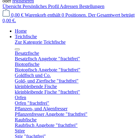
oder
registrieren
Übersicht
Persönliches Profil
Adressen
Bestellungen
0,00 €
Warenkorb enthält 0 Positionen. Der Gesamtwert beträgt
0,00 €.
Home
Teichfische
Zur Kategorie Teichfische
Besatzfische
Besatzfisch Angebote "frachtfrei"
Biotopfische
Biotopfisch Angebote "frachtfrei"
Goldfisch und Co.
Gold- und Zierfische "frachtfrei"
kleinbleibende Fische
kleinbleibende Fische "frachtfrei"
Orfen
Orfen "frachtfrei"
Pflanzen- und Algenfresser
Pflanzenfresser Angebote "frachtfrei"
Raubfische
Raubfisch Angebote "frachtfrei"
Störe
Stör "frachtfrei"