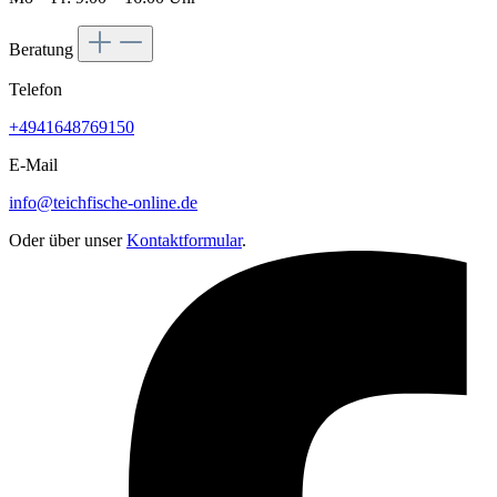
Beratung
Telefon
+4941648769150
E-Mail
info@teichfische-online.de
Oder über unser
Kontaktformular
.