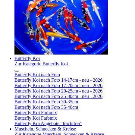
Butterfly Koi
Zur Kategorie Butterfly Koi
Butterfly Koi nach Foto
Butterfly Koi nach Foto 14-17cm - neu - 2026
Butterfly Koi nach Foto 17-20cm - neu - 2026
Butterfly Koi nach Foto 20-25cm - neu - 2026
Butterfly Koi nach Foto 25-30cm - neu - 2026
Butterfly Koi nach Foto 30-35cm
Butterfly Koi nach Foto 35-40cm
Butterfly Koi Farbmix
Butterfly Koi Farbmix
Butterfly Koi Angebote "frachtfrei"
Muscheln, Schnecken & Krebse
Zur Kategorie Muscheln, Schnecken & Krebse