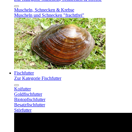
Muscheln, Schnecken & Krebse
Muscheln und Schnecken "frachtfrei"
Fischfutter
Zur Kategorie Fischfutter
Koifutter
Goldfischfutter
Biotopfischfutter
Besatzfischfutter
Störfutter