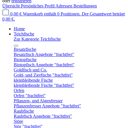
oder
registrieren
Übersicht
Persönliches Profil
Adressen
Bestellungen
0,00 €
Warenkorb enthält 0 Positionen. Der Gesamtwert beträgt
0,00 €.
Home
Teichfische
Zur Kategorie Teichfische
Besatzfische
Besatzfisch Angebote "frachtfrei"
Biotopfische
Biotopfisch Angebote "frachtfrei"
Goldfisch und Co.
Gold- und Zierfische "frachtfrei"
kleinbleibende Fische
kleinbleibende Fische "frachtfrei"
Orfen
Orfen "frachtfrei"
Pflanzen- und Algenfresser
Pflanzenfresser Angebote "frachtfrei"
Raubfische
Raubfisch Angebote "frachtfrei"
Störe
Stör "frachtfrei"