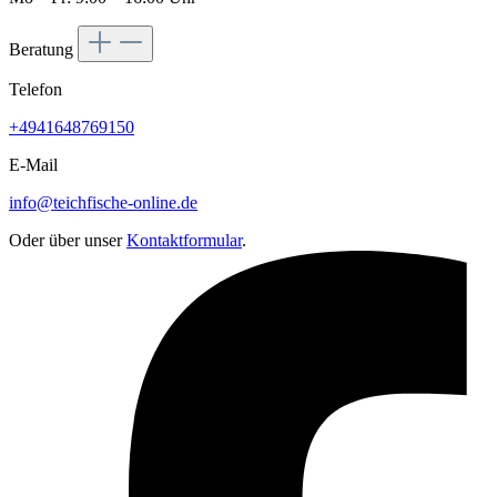
Beratung
Telefon
+4941648769150
E-Mail
info@teichfische-online.de
Oder über unser
Kontaktformular
.