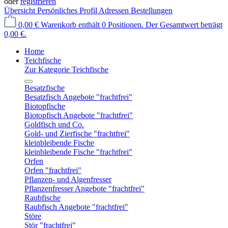
oder
registrieren
Übersicht
Persönliches Profil
Adressen
Bestellungen
0,00 €
Warenkorb enthält 0 Positionen. Der Gesamtwert beträgt
0,00 €.
Home
Teichfische
Zur Kategorie Teichfische
Besatzfische
Besatzfisch Angebote "frachtfrei"
Biotopfische
Biotopfisch Angebote "frachtfrei"
Goldfisch und Co.
Gold- und Zierfische "frachtfrei"
kleinbleibende Fische
kleinbleibende Fische "frachtfrei"
Orfen
Orfen "frachtfrei"
Pflanzen- und Algenfresser
Pflanzenfresser Angebote "frachtfrei"
Raubfische
Raubfisch Angebote "frachtfrei"
Störe
Stör "frachtfrei"