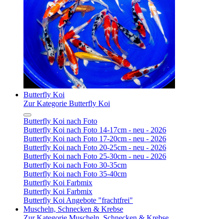
Butterfly Koi
Zur Kategorie Butterfly Koi
Butterfly Koi nach Foto
Butterfly Koi nach Foto 14-17cm - neu - 2026
Butterfly Koi nach Foto 17-20cm - neu - 2026
Butterfly Koi nach Foto 20-25cm - neu - 2026
Butterfly Koi nach Foto 25-30cm - neu - 2026
Butterfly Koi nach Foto 30-35cm
Butterfly Koi nach Foto 35-40cm
Butterfly Koi Farbmix
Butterfly Koi Farbmix
Butterfly Koi Angebote "frachtfrei"
Muscheln, Schnecken & Krebse
Zur Kategorie Muscheln, Schnecken & Krebse