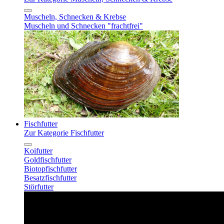
Muscheln, Schnecken & Krebse
Muscheln und Schnecken "frachtfrei"
Fischfutter
Zur Kategorie Fischfutter
Koifutter
Goldfischfutter
Biotopfischfutter
Besatzfischfutter
Störfutter