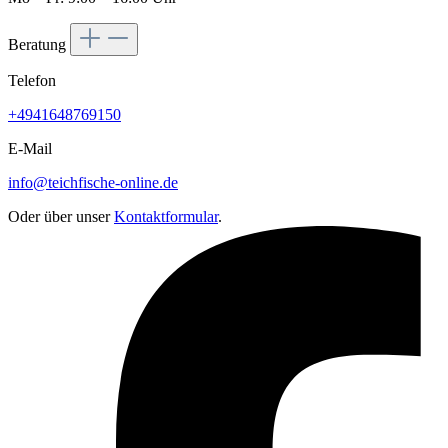
Beratung
Telefon
+4941648769150
E-Mail
info@teichfische-online.de
Oder über unser
Kontaktformular
.