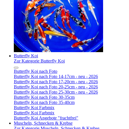
Butterfly Koi
Zur Kategorie Butterfly Koi
Butterfly Koi nach Foto
Butterfly Koi nach Foto 14-17cm - neu - 2026
Butterfly Koi nach Foto 17-20cm - neu - 2026
Butterfly Koi nach Foto 20-25cm - neu - 2026
Butterfly Koi nach Foto 25-30cm - neu - 2026
Butterfly Koi nach Foto 30-35cm
Butterfly Koi nach Foto 35-40cm
Butterfly Koi Farbmix
Butterfly Koi Farbmix
Butterfly Koi Angebote "frachtfrei"
Muscheln, Schnecken & Krebse
Zur Kategorie Muscheln, Schnecken & Krebse