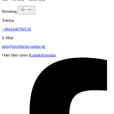
Beratung
Telefon
+4941648769150
E-Mail
info@teichfische-online.de
Oder über unser
Kontaktformular
.