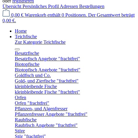
oder
registrieren
Übersicht
Persönliches Profil
Adressen
Bestellungen
0,00 €
Warenkorb enthält 0 Positionen. Der Gesamtwert beträgt
0,00 €.
Home
Teichfische
Zur Kategorie Teichfische
Besatzfische
Besatzfisch Angebote "frachtfrei"
Biotopfische
Biotopfisch Angebote "frachtfrei"
Goldfisch und Co.
Gold- und Zierfische "frachtfrei"
kleinbleibende Fische
kleinbleibende Fische "frachtfrei"
Orfen
Orfen "frachtfrei"
Pflanzen- und Algenfresser
Pflanzenfresser Angebote "frachtfrei"
Raubfische
Raubfisch Angebote "frachtfrei"
Störe
Stör "frachtfrei"