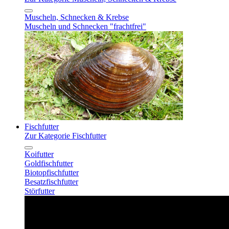
Muscheln, Schnecken & Krebse
Muscheln und Schnecken "frachtfrei"
Fischfutter
Zur Kategorie Fischfutter
Koifutter
Goldfischfutter
Biotopfischfutter
Besatzfischfutter
Störfutter