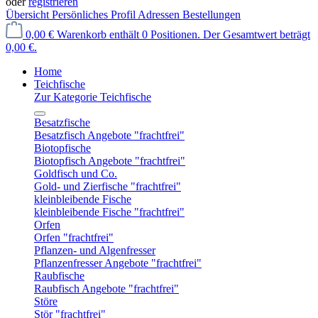
oder
registrieren
Übersicht
Persönliches Profil
Adressen
Bestellungen
0,00 €
Warenkorb enthält 0 Positionen. Der Gesamtwert beträgt
0,00 €.
Home
Teichfische
Zur Kategorie Teichfische
Besatzfische
Besatzfisch Angebote "frachtfrei"
Biotopfische
Biotopfisch Angebote "frachtfrei"
Goldfisch und Co.
Gold- und Zierfische "frachtfrei"
kleinbleibende Fische
kleinbleibende Fische "frachtfrei"
Orfen
Orfen "frachtfrei"
Pflanzen- und Algenfresser
Pflanzenfresser Angebote "frachtfrei"
Raubfische
Raubfisch Angebote "frachtfrei"
Störe
Stör "frachtfrei"