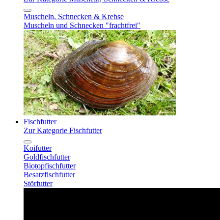
Muscheln, Schnecken & Krebse
Muscheln und Schnecken "frachtfrei"
Fischfutter
Zur Kategorie Fischfutter
Koifutter
Goldfischfutter
Biotopfischfutter
Besatzfischfutter
Störfutter