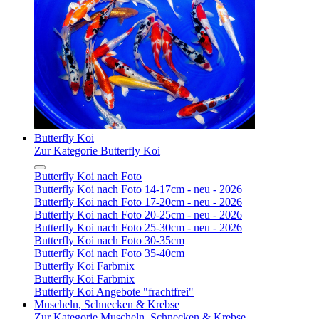
Butterfly Koi
Zur Kategorie Butterfly Koi
Butterfly Koi nach Foto
Butterfly Koi nach Foto 14-17cm - neu - 2026
Butterfly Koi nach Foto 17-20cm - neu - 2026
Butterfly Koi nach Foto 20-25cm - neu - 2026
Butterfly Koi nach Foto 25-30cm - neu - 2026
Butterfly Koi nach Foto 30-35cm
Butterfly Koi nach Foto 35-40cm
Butterfly Koi Farbmix
Butterfly Koi Farbmix
Butterfly Koi Angebote "frachtfrei"
Muscheln, Schnecken & Krebse
Zur Kategorie Muscheln, Schnecken & Krebse