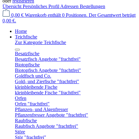
oder
registrieren
Übersicht
Persönliches Profil
Adressen
Bestellungen
0,00 €
Warenkorb enthält 0 Positionen. Der Gesamtwert beträgt
0,00 €.
Home
Teichfische
Zur Kategorie Teichfische
Besatzfische
Besatzfisch Angebote "frachtfrei"
Biotopfische
Biotopfisch Angebote "frachtfrei"
Goldfisch und Co.
Gold- und Zierfische "frachtfrei"
kleinbleibende Fische
kleinbleibende Fische "frachtfrei"
Orfen
Orfen "frachtfrei"
Pflanzen- und Algenfresser
Pflanzenfresser Angebote "frachtfrei"
Raubfische
Raubfisch Angebote "frachtfrei"
Störe
Stör "frachtfrei"