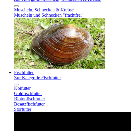
Muscheln, Schnecken & Krebse
Muscheln und Schnecken "frachtfrei"
Fischfutter
Zur Kategorie Fischfutter
Koifutter
Goldfischfutter
Biotopfischfutter
Besatzfischfutter
Störfutter