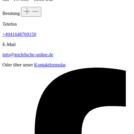
Beratung
Telefon
+4941648769150
E-Mail
info@teichfische-online.de
Oder über unser
Kontaktformular
.