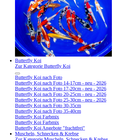
Butterfly Koi
Zur Kategorie Butterfly Koi
Butterfly Koi nach Foto
Butterfly Koi nach Foto 14-17cm - neu - 2026
Butterfly Koi nach Foto 17-20cm - neu - 2026
Butterfly Koi nach Foto 20-25cm - neu - 2026
Butterfly Koi nach Foto 25-30cm - neu - 2026
Butterfly Koi nach Foto 30-35cm
Butterfly Koi nach Foto 35-40cm
Butterfly Koi Farbmix
Butterfly Koi Farbmix
Butterfly Koi Angebote "frachtfrei"
Muscheln, Schnecken & Krebse
Zur Kategorie Muscheln, Schnecken & Krebse