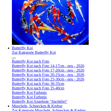
Butterfly Koi
Zur Kategorie Butterfly Koi
Butterfly Koi nach Foto
Butterfly Koi nach Foto 14-17cm - neu - 2026
Butterfly Koi nach Foto 17-20cm - neu - 2026
Butterfly Koi nach Foto 20-25cm - neu - 2026
Butterfly Koi nach Foto 25-30cm - neu - 2026
Butterfly Koi nach Foto 30-35cm
Butterfly Koi nach Foto 35-40cm
Butterfly Koi Farbmix
Butterfly Koi Farbmix
Butterfly Koi Angebote "frachtfrei"
Muscheln, Schnecken & Krebse
Zur Kategorie Muscheln, Schnecken & Krebse