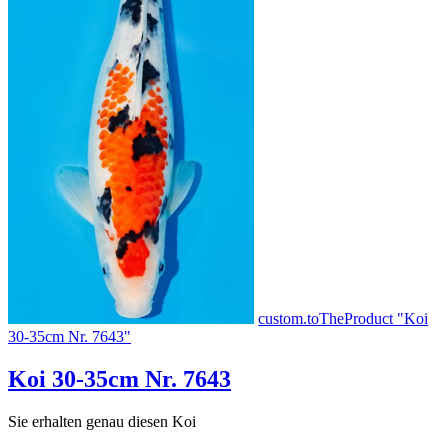
custom.toTheProduct "Koi
30-35cm Nr. 7643"
Koi 30-35cm Nr. 7643
Sie erhalten genau diesen Koi