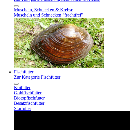
Muscheln, Schnecken & Krebse
Muscheln und Schnecken "frachtfrei"
Fischfutter
Zur Kategorie Fischfutter
Koifutter
Goldfischfutter
Biotopfischfutter
Besatzfischfutter
Störfutter