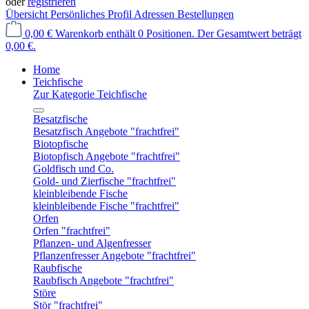
oder
registrieren
Übersicht
Persönliches Profil
Adressen
Bestellungen
0,00 €
Warenkorb enthält 0 Positionen. Der Gesamtwert beträgt
0,00 €.
Home
Teichfische
Zur Kategorie Teichfische
Besatzfische
Besatzfisch Angebote "frachtfrei"
Biotopfische
Biotopfisch Angebote "frachtfrei"
Goldfisch und Co.
Gold- und Zierfische "frachtfrei"
kleinbleibende Fische
kleinbleibende Fische "frachtfrei"
Orfen
Orfen "frachtfrei"
Pflanzen- und Algenfresser
Pflanzenfresser Angebote "frachtfrei"
Raubfische
Raubfisch Angebote "frachtfrei"
Störe
Stör "frachtfrei"