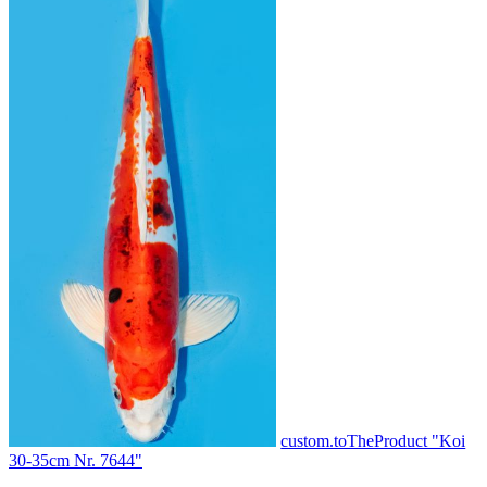
custom.toTheProduct "Koi
30-35cm Nr. 7644"