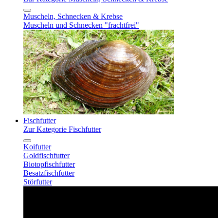
Muscheln, Schnecken & Krebse
Muscheln und Schnecken "frachtfrei"
Fischfutter
Zur Kategorie Fischfutter
Koifutter
Goldfischfutter
Biotopfischfutter
Besatzfischfutter
Störfutter