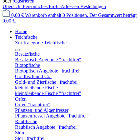
oder
registrieren
Übersicht
Persönliches Profil
Adressen
Bestellungen
0,00 €
Warenkorb enthält 0 Positionen. Der Gesamtwert beträgt
0,00 €.
Home
Teichfische
Zur Kategorie Teichfische
Besatzfische
Besatzfisch Angebote "frachtfrei"
Biotopfische
Biotopfisch Angebote "frachtfrei"
Goldfisch und Co.
Gold- und Zierfische "frachtfrei"
kleinbleibende Fische
kleinbleibende Fische "frachtfrei"
Orfen
Orfen "frachtfrei"
Pflanzen- und Algenfresser
Pflanzenfresser Angebote "frachtfrei"
Raubfische
Raubfisch Angebote "frachtfrei"
Störe
Stör "frachtfrei"