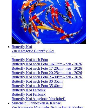
Butterfly Koi
Zur Kategorie Butterfly Koi
Butterfly Koi nach Foto
Butterfly Koi nach Foto 14-17cm - neu - 2026
Butterfly Koi nach Foto 17-20cm - neu - 2026
Butterfly Koi nach Foto 20-25cm - neu - 2026
Butterfly Koi nach Foto 25-30cm - neu - 2026
Butterfly Koi nach Foto 30-35cm
Butterfly Koi nach Foto 35-40cm
Butterfly Koi Farbmix
Butterfly Koi Farbmix
Butterfly Koi Angebote "frachtfrei"
Muscheln, Schnecken & Krebse
Zur Kategorie Muscheln, Schnecken & Krebse