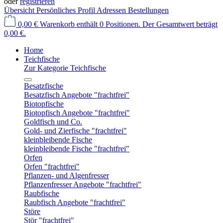
oder
registrieren
Übersicht
Persönliches Profil
Adressen
Bestellungen
0,00 €
Warenkorb enthält 0 Positionen. Der Gesamtwert beträgt
0,00 €.
Home
Teichfische
Zur Kategorie Teichfische
Besatzfische
Besatzfisch Angebote "frachtfrei"
Biotopfische
Biotopfisch Angebote "frachtfrei"
Goldfisch und Co.
Gold- und Zierfische "frachtfrei"
kleinbleibende Fische
kleinbleibende Fische "frachtfrei"
Orfen
Orfen "frachtfrei"
Pflanzen- und Algenfresser
Pflanzenfresser Angebote "frachtfrei"
Raubfische
Raubfisch Angebote "frachtfrei"
Störe
Stör "frachtfrei"