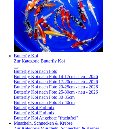
Butterfly Koi
Zur Kategorie Butterfly Koi
Butterfly Koi nach Foto
Butterfly Koi nach Foto 14-17cm - neu - 2026
Butterfly Koi nach Foto 17-20cm - neu - 2026
Butterfly Koi nach Foto 20-25cm - neu - 2026
Butterfly Koi nach Foto 25-30cm - neu - 2026
Butterfly Koi nach Foto 30-35cm
Butterfly Koi nach Foto 35-40cm
Butterfly Koi Farbmix
Butterfly Koi Farbmix
Butterfly Koi Angebote "frachtfrei"
Muscheln, Schnecken & Krebse
Zur Kategorie Muscheln, Schnecken & Krebse