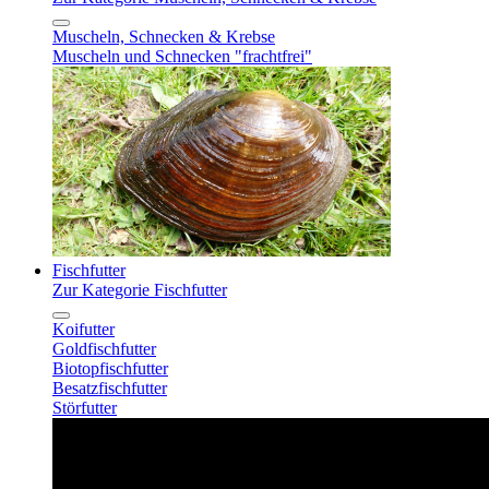
Muscheln, Schnecken & Krebse
Muscheln und Schnecken "frachtfrei"
Fischfutter
Zur Kategorie Fischfutter
Koifutter
Goldfischfutter
Biotopfischfutter
Besatzfischfutter
Störfutter