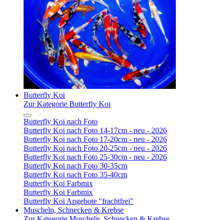
Butterfly Koi
Zur Kategorie Butterfly Koi
Butterfly Koi nach Foto
Butterfly Koi nach Foto 14-17cm - neu - 2026
Butterfly Koi nach Foto 17-20cm - neu - 2026
Butterfly Koi nach Foto 20-25cm - neu - 2026
Butterfly Koi nach Foto 25-30cm - neu - 2026
Butterfly Koi nach Foto 30-35cm
Butterfly Koi nach Foto 35-40cm
Butterfly Koi Farbmix
Butterfly Koi Farbmix
Butterfly Koi Angebote "frachtfrei"
Muscheln, Schnecken & Krebse
Zur Kategorie Muscheln, Schnecken & Krebse