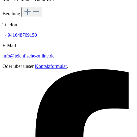
Beratung
Telefon
+4941648769150
E-Mail
info@teichfische-online.de
Oder über unser
Kontaktformular
.