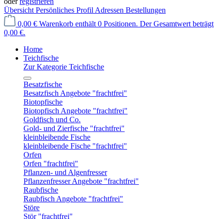
oder
registrieren
Übersicht
Persönliches Profil
Adressen
Bestellungen
0,00 €
Warenkorb enthält 0 Positionen. Der Gesamtwert beträgt
0,00 €.
Home
Teichfische
Zur Kategorie Teichfische
Besatzfische
Besatzfisch Angebote "frachtfrei"
Biotopfische
Biotopfisch Angebote "frachtfrei"
Goldfisch und Co.
Gold- und Zierfische "frachtfrei"
kleinbleibende Fische
kleinbleibende Fische "frachtfrei"
Orfen
Orfen "frachtfrei"
Pflanzen- und Algenfresser
Pflanzenfresser Angebote "frachtfrei"
Raubfische
Raubfisch Angebote "frachtfrei"
Störe
Stör "frachtfrei"