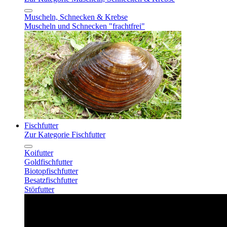
Muscheln, Schnecken & Krebse
Muscheln und Schnecken "frachtfrei"
Fischfutter
Zur Kategorie Fischfutter
Koifutter
Goldfischfutter
Biotopfischfutter
Besatzfischfutter
Störfutter