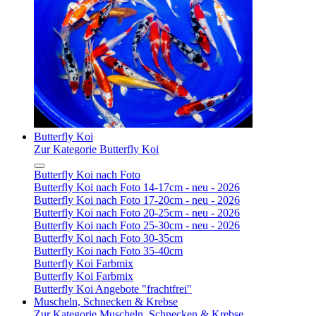
Butterfly Koi
Zur Kategorie Butterfly Koi
Butterfly Koi nach Foto
Butterfly Koi nach Foto 14-17cm - neu - 2026
Butterfly Koi nach Foto 17-20cm - neu - 2026
Butterfly Koi nach Foto 20-25cm - neu - 2026
Butterfly Koi nach Foto 25-30cm - neu - 2026
Butterfly Koi nach Foto 30-35cm
Butterfly Koi nach Foto 35-40cm
Butterfly Koi Farbmix
Butterfly Koi Farbmix
Butterfly Koi Angebote "frachtfrei"
Muscheln, Schnecken & Krebse
Zur Kategorie Muscheln, Schnecken & Krebse