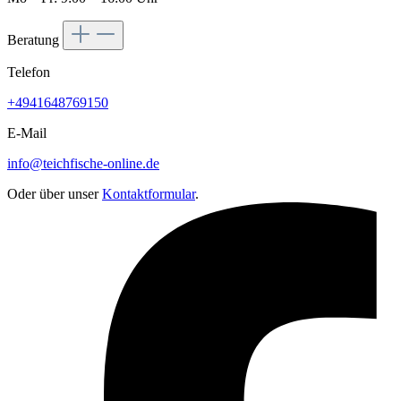
Beratung
Telefon
+4941648769150
E-Mail
info@teichfische-online.de
Oder über unser
Kontaktformular
.