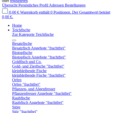
oder
registrieren
Übersicht
Persönliches Profil
Adressen
Bestellungen
0,00 €
Warenkorb enthält 0 Positionen. Der Gesamtwert beträgt
0,00 €.
Home
Teichfische
Zur Kategorie Teichfische
Besatzfische
Besatzfisch Angebote "frachtfrei"
Biotopfische
Biotopfisch Angebote "frachtfrei"
Goldfisch und Co.
Gold- und Zierfische "frachtfrei"
kleinbleibende Fische
kleinbleibende Fische "frachtfrei"
Orfen
Orfen "frachtfrei"
Pflanzen- und Algenfresser
Pflanzenfresser Angebote "frachtfrei"
Raubfische
Raubfisch Angebote "frachtfrei"
Störe
Stör "frachtfrei"