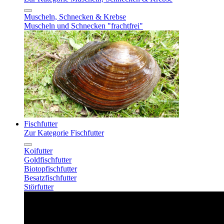
Muscheln, Schnecken & Krebse
Muscheln und Schnecken "frachtfrei"
Fischfutter
Zur Kategorie Fischfutter
Koifutter
Goldfischfutter
Biotopfischfutter
Besatzfischfutter
Störfutter