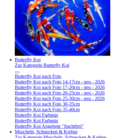
Butterfly Koi
Zur Kategorie Butterfly Koi
Butterfly Koi nach Foto
Butterfly Koi nach Foto 14-17cm - neu - 2026
Butterfly Koi nach Foto 17-20cm - neu - 2026
Butterfly Koi nach Foto 20-25cm - neu - 2026
Butterfly Koi nach Foto 25-30cm - neu - 2026
Butterfly Koi nach Foto 30-35cm
Butterfly Koi nach Foto 35-40cm
Butterfly Koi Farbmix
Butterfly Koi Farbmix
Butterfly Koi Angebote "frachtfrei"
Muscheln, Schnecken & Krebse
Zur Kategorie Muscheln, Schnecken & Krebse