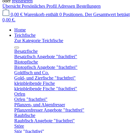
oder
registrieren
Übersicht
Persönliches Profil
Adressen
Bestellungen
0,00 €
Warenkorb enthält 0 Positionen. Der Gesamtwert beträgt
0,00 €.
Home
Teichfische
Zur Kategorie Teichfische
Besatzfische
Besatzfisch Angebote "frachtfrei"
Biotopfische
Biotopfisch Angebote "frachtfrei"
Goldfisch und Co.
Gold- und Zierfische "frachtfrei"
kleinbleibende Fische
kleinbleibende Fische "frachtfrei"
Orfen
Orfen "frachtfrei"
Pflanzen- und Algenfresser
Pflanzenfresser Angebote "frachtfrei"
Raubfische
Raubfisch Angebote "frachtfrei"
Störe
Stör "frachtfrei"