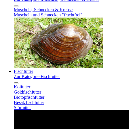
Muscheln, Schnecken & Krebse
Muscheln und Schnecken "frachtfrei"
Fischfutter
Zur Kategorie Fischfutter
Koifutter
Goldfischfutter
Biotopfischfutter
Besatzfischfutter
Störfutter