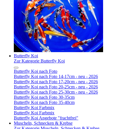
Butterfly Koi
Zur Kategorie Butterfly Koi
Butterfly Koi nach Foto
Butterfly Koi nach Foto 14-17cm - neu - 2026
Butterfly Koi nach Foto 17-20cm - neu - 2026
Butterfly Koi nach Foto 20-25cm - neu - 2026
Butterfly Koi nach Foto 25-30cm - neu - 2026
Butterfly Koi nach Foto 30-35cm
Butterfly Koi nach Foto 35-40cm
Butterfly Koi Farbmix
Butterfly Koi Farbmix
Butterfly Koi Angebote "frachtfrei"
Muscheln, Schnecken & Krebse
Zur Kategorie Muscheln, Schnecken & Krebse