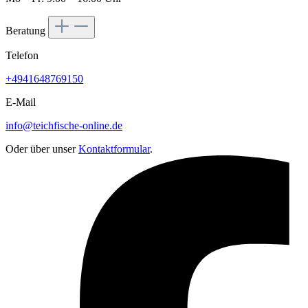
Beratung
Telefon
+4941648769150
E-Mail
info@teichfische-online.de
Oder über unser
Kontaktformular
.