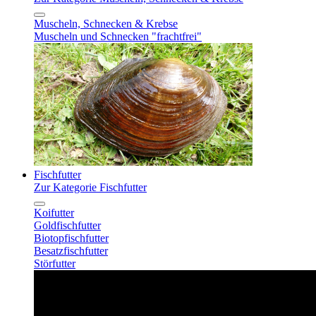
Muscheln, Schnecken & Krebse
Muscheln und Schnecken "frachtfrei"
Fischfutter
Zur Kategorie Fischfutter
Koifutter
Goldfischfutter
Biotopfischfutter
Besatzfischfutter
Störfutter