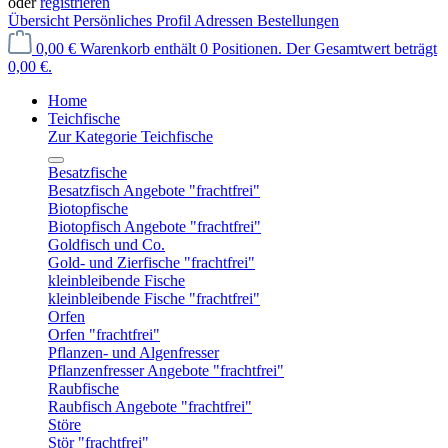
oder
registrieren
Übersicht
Persönliches Profil
Adressen
Bestellungen
0,00 €
Warenkorb enthält 0 Positionen. Der Gesamtwert beträgt
0,00 €.
Home
Teichfische
Zur Kategorie Teichfische
Besatzfische
Besatzfisch Angebote "frachtfrei"
Biotopfische
Biotopfisch Angebote "frachtfrei"
Goldfisch und Co.
Gold- und Zierfische "frachtfrei"
kleinbleibende Fische
kleinbleibende Fische "frachtfrei"
Orfen
Orfen "frachtfrei"
Pflanzen- und Algenfresser
Pflanzenfresser Angebote "frachtfrei"
Raubfische
Raubfisch Angebote "frachtfrei"
Störe
Stör "frachtfrei"