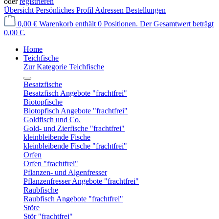
oder
registrieren
Übersicht
Persönliches Profil
Adressen
Bestellungen
0,00 €
Warenkorb enthält 0 Positionen. Der Gesamtwert beträgt
0,00 €.
Home
Teichfische
Zur Kategorie Teichfische
Besatzfische
Besatzfisch Angebote "frachtfrei"
Biotopfische
Biotopfisch Angebote "frachtfrei"
Goldfisch und Co.
Gold- und Zierfische "frachtfrei"
kleinbleibende Fische
kleinbleibende Fische "frachtfrei"
Orfen
Orfen "frachtfrei"
Pflanzen- und Algenfresser
Pflanzenfresser Angebote "frachtfrei"
Raubfische
Raubfisch Angebote "frachtfrei"
Störe
Stör "frachtfrei"