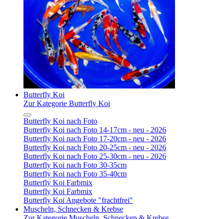
Butterfly Koi
Zur Kategorie Butterfly Koi
Butterfly Koi nach Foto
Butterfly Koi nach Foto 14-17cm - neu - 2026
Butterfly Koi nach Foto 17-20cm - neu - 2026
Butterfly Koi nach Foto 20-25cm - neu - 2026
Butterfly Koi nach Foto 25-30cm - neu - 2026
Butterfly Koi nach Foto 30-35cm
Butterfly Koi nach Foto 35-40cm
Butterfly Koi Farbmix
Butterfly Koi Farbmix
Butterfly Koi Angebote "frachtfrei"
Muscheln, Schnecken & Krebse
Zur Kategorie Muscheln, Schnecken & Krebse