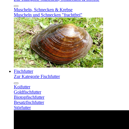
Muscheln, Schnecken & Krebse
Muscheln und Schnecken "frachtfrei"
Fischfutter
Zur Kategorie Fischfutter
Koifutter
Goldfischfutter
Biotopfischfutter
Besatzfischfutter
Störfutter