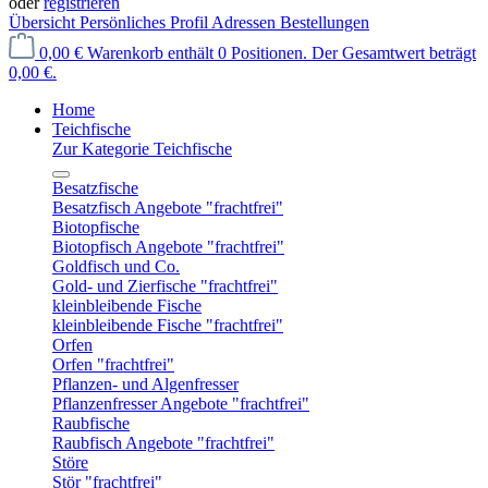
oder
registrieren
Übersicht
Persönliches Profil
Adressen
Bestellungen
0,00 €
Warenkorb enthält 0 Positionen. Der Gesamtwert beträgt
0,00 €.
Home
Teichfische
Zur Kategorie Teichfische
Besatzfische
Besatzfisch Angebote "frachtfrei"
Biotopfische
Biotopfisch Angebote "frachtfrei"
Goldfisch und Co.
Gold- und Zierfische "frachtfrei"
kleinbleibende Fische
kleinbleibende Fische "frachtfrei"
Orfen
Orfen "frachtfrei"
Pflanzen- und Algenfresser
Pflanzenfresser Angebote "frachtfrei"
Raubfische
Raubfisch Angebote "frachtfrei"
Störe
Stör "frachtfrei"