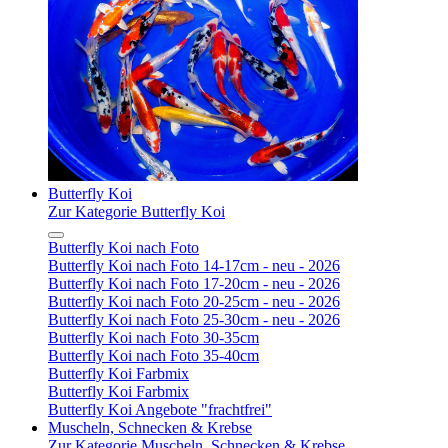
Butterfly Koi
Zur Kategorie Butterfly Koi
Butterfly Koi nach Foto
Butterfly Koi nach Foto 14-17cm - neu - 2026
Butterfly Koi nach Foto 17-20cm - neu - 2026
Butterfly Koi nach Foto 20-25cm - neu - 2026
Butterfly Koi nach Foto 25-30cm - neu - 2026
Butterfly Koi nach Foto 30-35cm
Butterfly Koi nach Foto 35-40cm
Butterfly Koi Farbmix
Butterfly Koi Farbmix
Butterfly Koi Angebote "frachtfrei"
Muscheln, Schnecken & Krebse
Zur Kategorie Muscheln, Schnecken & Krebse