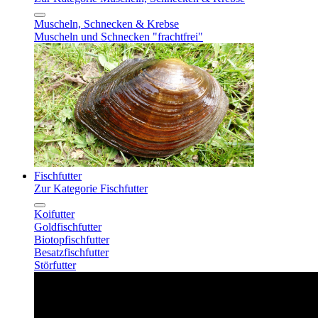
Muscheln, Schnecken & Krebse
Muscheln und Schnecken "frachtfrei"
Fischfutter
Zur Kategorie Fischfutter
Koifutter
Goldfischfutter
Biotopfischfutter
Besatzfischfutter
Störfutter