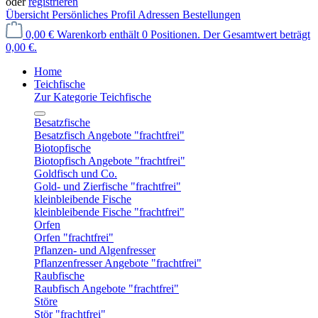
oder
registrieren
Übersicht
Persönliches Profil
Adressen
Bestellungen
0,00 €
Warenkorb enthält 0 Positionen. Der Gesamtwert beträgt
0,00 €.
Home
Teichfische
Zur Kategorie Teichfische
Besatzfische
Besatzfisch Angebote "frachtfrei"
Biotopfische
Biotopfisch Angebote "frachtfrei"
Goldfisch und Co.
Gold- und Zierfische "frachtfrei"
kleinbleibende Fische
kleinbleibende Fische "frachtfrei"
Orfen
Orfen "frachtfrei"
Pflanzen- und Algenfresser
Pflanzenfresser Angebote "frachtfrei"
Raubfische
Raubfisch Angebote "frachtfrei"
Störe
Stör "frachtfrei"