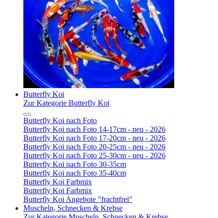
Butterfly Koi
Zur Kategorie Butterfly Koi
Butterfly Koi nach Foto
Butterfly Koi nach Foto 14-17cm - neu - 2026
Butterfly Koi nach Foto 17-20cm - neu - 2026
Butterfly Koi nach Foto 20-25cm - neu - 2026
Butterfly Koi nach Foto 25-30cm - neu - 2026
Butterfly Koi nach Foto 30-35cm
Butterfly Koi nach Foto 35-40cm
Butterfly Koi Farbmix
Butterfly Koi Farbmix
Butterfly Koi Angebote "frachtfrei"
Muscheln, Schnecken & Krebse
Zur Kategorie Muscheln, Schnecken & Krebse