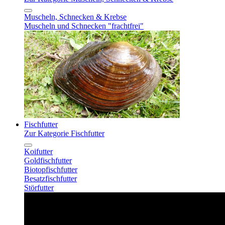
Muscheln, Schnecken & Krebse
Muscheln und Schnecken "frachtfrei"
Fischfutter
Zur Kategorie Fischfutter
Koifutter
Goldfischfutter
Biotopfischfutter
Besatzfischfutter
Störfutter