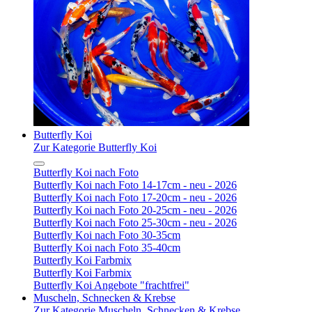
Butterfly Koi
Zur Kategorie Butterfly Koi
Butterfly Koi nach Foto
Butterfly Koi nach Foto 14-17cm - neu - 2026
Butterfly Koi nach Foto 17-20cm - neu - 2026
Butterfly Koi nach Foto 20-25cm - neu - 2026
Butterfly Koi nach Foto 25-30cm - neu - 2026
Butterfly Koi nach Foto 30-35cm
Butterfly Koi nach Foto 35-40cm
Butterfly Koi Farbmix
Butterfly Koi Farbmix
Butterfly Koi Angebote "frachtfrei"
Muscheln, Schnecken & Krebse
Zur Kategorie Muscheln, Schnecken & Krebse