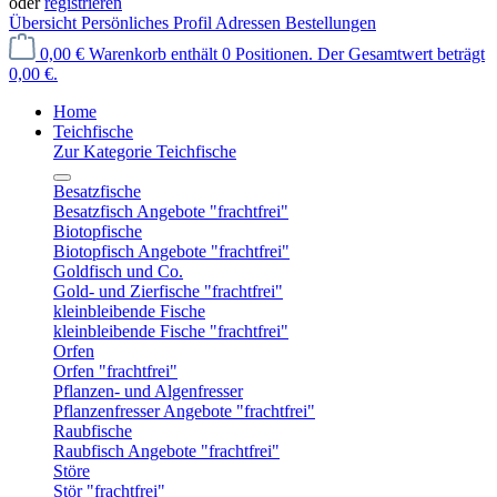
oder
registrieren
Übersicht
Persönliches Profil
Adressen
Bestellungen
0,00 €
Warenkorb enthält 0 Positionen. Der Gesamtwert beträgt
0,00 €.
Home
Teichfische
Zur Kategorie Teichfische
Besatzfische
Besatzfisch Angebote "frachtfrei"
Biotopfische
Biotopfisch Angebote "frachtfrei"
Goldfisch und Co.
Gold- und Zierfische "frachtfrei"
kleinbleibende Fische
kleinbleibende Fische "frachtfrei"
Orfen
Orfen "frachtfrei"
Pflanzen- und Algenfresser
Pflanzenfresser Angebote "frachtfrei"
Raubfische
Raubfisch Angebote "frachtfrei"
Störe
Stör "frachtfrei"