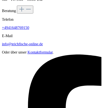
Beratung
Telefon
+4941648769150
E-Mail
info@teichfische-online.de
Oder über unser
Kontaktformular
.