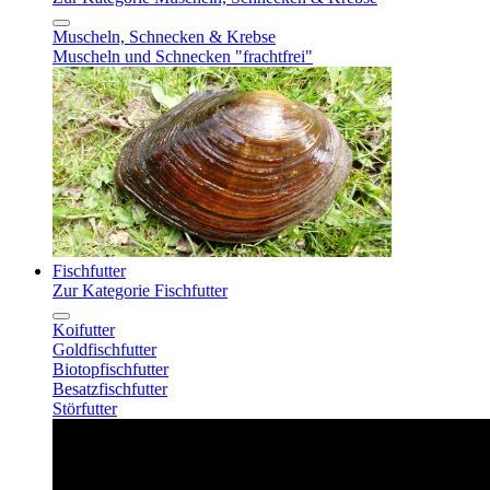
Muscheln, Schnecken & Krebse
Muscheln und Schnecken "frachtfrei"
Fischfutter
Zur Kategorie Fischfutter
Koifutter
Goldfischfutter
Biotopfischfutter
Besatzfischfutter
Störfutter