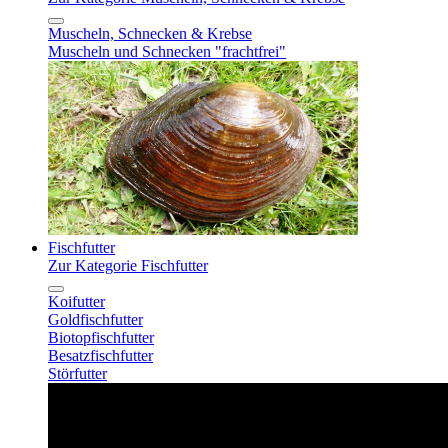
Muscheln, Schnecken & Krebse
Muscheln und Schnecken "frachtfrei"
Fischfutter
Zur Kategorie Fischfutter
Koifutter
Goldfischfutter
Biotopfischfutter
Besatzfischfutter
Störfutter