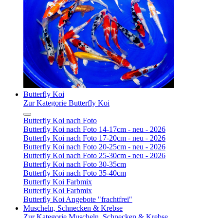
Butterfly Koi
Zur Kategorie Butterfly Koi
Butterfly Koi nach Foto
Butterfly Koi nach Foto 14-17cm - neu - 2026
Butterfly Koi nach Foto 17-20cm - neu - 2026
Butterfly Koi nach Foto 20-25cm - neu - 2026
Butterfly Koi nach Foto 25-30cm - neu - 2026
Butterfly Koi nach Foto 30-35cm
Butterfly Koi nach Foto 35-40cm
Butterfly Koi Farbmix
Butterfly Koi Farbmix
Butterfly Koi Angebote "frachtfrei"
Muscheln, Schnecken & Krebse
Zur Kategorie Muscheln, Schnecken & Krebse