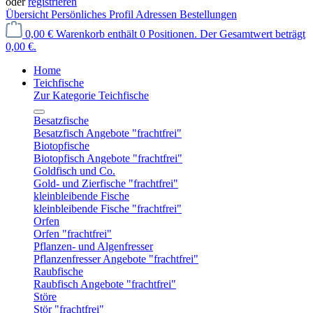
oder
registrieren
Übersicht
Persönliches Profil
Adressen
Bestellungen
0,00 €
Warenkorb enthält 0 Positionen. Der Gesamtwert beträgt
0,00 €.
Home
Teichfische
Zur Kategorie Teichfische
Besatzfische
Besatzfisch Angebote "frachtfrei"
Biotopfische
Biotopfisch Angebote "frachtfrei"
Goldfisch und Co.
Gold- und Zierfische "frachtfrei"
kleinbleibende Fische
kleinbleibende Fische "frachtfrei"
Orfen
Orfen "frachtfrei"
Pflanzen- und Algenfresser
Pflanzenfresser Angebote "frachtfrei"
Raubfische
Raubfisch Angebote "frachtfrei"
Störe
Stör "frachtfrei"