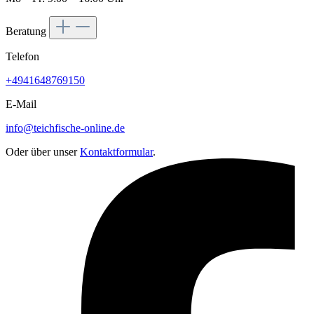
Beratung
Telefon
+4941648769150
E-Mail
info@teichfische-online.de
Oder über unser
Kontaktformular
.