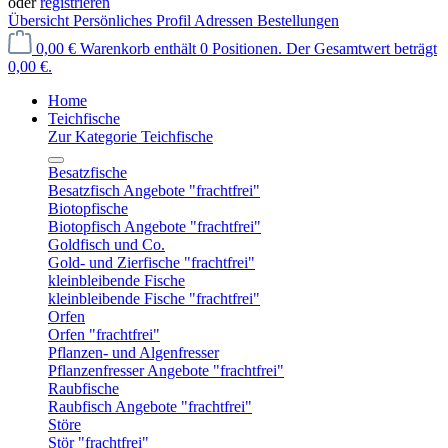
oder
registrieren
Übersicht
Persönliches Profil
Adressen
Bestellungen
0,00 €
Warenkorb enthält 0 Positionen. Der Gesamtwert beträgt
0,00 €.
Home
Teichfische
Zur Kategorie Teichfische
Besatzfische
Besatzfisch Angebote "frachtfrei"
Biotopfische
Biotopfisch Angebote "frachtfrei"
Goldfisch und Co.
Gold- und Zierfische "frachtfrei"
kleinbleibende Fische
kleinbleibende Fische "frachtfrei"
Orfen
Orfen "frachtfrei"
Pflanzen- und Algenfresser
Pflanzenfresser Angebote "frachtfrei"
Raubfische
Raubfisch Angebote "frachtfrei"
Störe
Stör "frachtfrei"