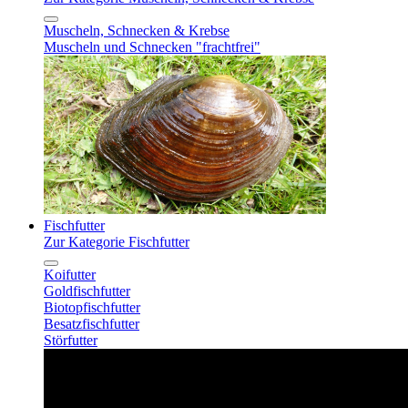
Muscheln, Schnecken & Krebse
Muscheln und Schnecken "frachtfrei"
Fischfutter
Zur Kategorie Fischfutter
Koifutter
Goldfischfutter
Biotopfischfutter
Besatzfischfutter
Störfutter