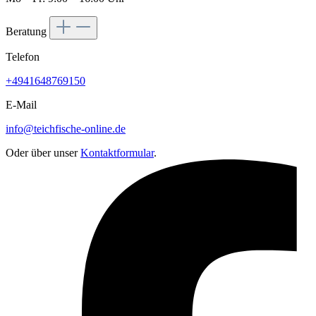
Beratung
Telefon
+4941648769150
E-Mail
info@teichfische-online.de
Oder über unser
Kontaktformular
.