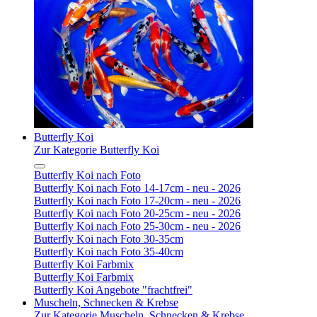
Butterfly Koi
Zur Kategorie Butterfly Koi
Butterfly Koi nach Foto
Butterfly Koi nach Foto 14-17cm - neu - 2026
Butterfly Koi nach Foto 17-20cm - neu - 2026
Butterfly Koi nach Foto 20-25cm - neu - 2026
Butterfly Koi nach Foto 25-30cm - neu - 2026
Butterfly Koi nach Foto 30-35cm
Butterfly Koi nach Foto 35-40cm
Butterfly Koi Farbmix
Butterfly Koi Farbmix
Butterfly Koi Angebote "frachtfrei"
Muscheln, Schnecken & Krebse
Zur Kategorie Muscheln, Schnecken & Krebse