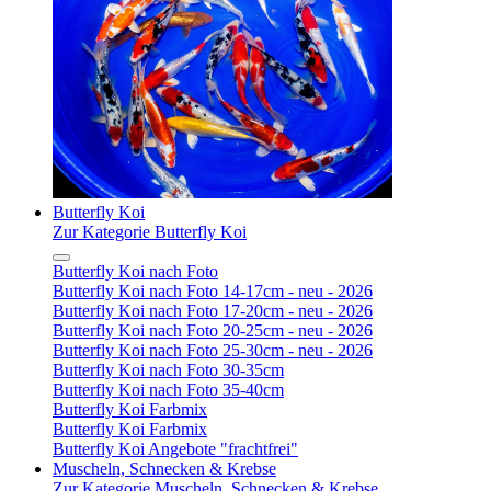
Butterfly Koi
Zur Kategorie Butterfly Koi
Butterfly Koi nach Foto
Butterfly Koi nach Foto 14-17cm - neu - 2026
Butterfly Koi nach Foto 17-20cm - neu - 2026
Butterfly Koi nach Foto 20-25cm - neu - 2026
Butterfly Koi nach Foto 25-30cm - neu - 2026
Butterfly Koi nach Foto 30-35cm
Butterfly Koi nach Foto 35-40cm
Butterfly Koi Farbmix
Butterfly Koi Farbmix
Butterfly Koi Angebote "frachtfrei"
Muscheln, Schnecken & Krebse
Zur Kategorie Muscheln, Schnecken & Krebse