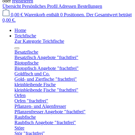
oder
registrieren
Übersicht
Persönliches Profil
Adressen
Bestellungen
0,00 €
Warenkorb enthält 0 Positionen. Der Gesamtwert beträgt
0,00 €.
Home
Teichfische
Zur Kategorie Teichfische
Besatzfische
Besatzfisch Angebote "frachtfrei"
Biotopfische
Biotopfisch Angebote "frachtfrei"
Goldfisch und Co.
Gold- und Zierfische "frachtfrei"
kleinbleibende Fische
kleinbleibende Fische "frachtfrei"
Orfen
Orfen "frachtfrei"
Pflanzen- und Algenfresser
Pflanzenfresser Angebote "frachtfrei"
Raubfische
Raubfisch Angebote "frachtfrei"
Störe
Stör "frachtfrei"