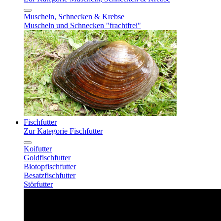
Muscheln, Schnecken & Krebse
Muscheln und Schnecken "frachtfrei"
Fischfutter
Zur Kategorie Fischfutter
Koifutter
Goldfischfutter
Biotopfischfutter
Besatzfischfutter
Störfutter